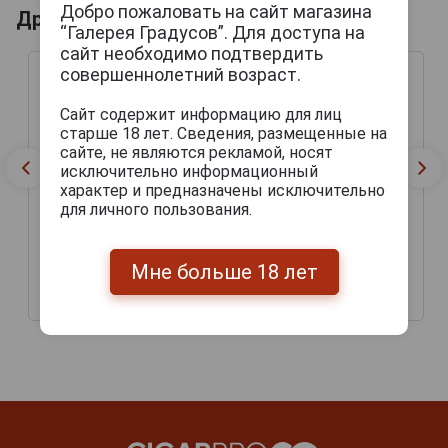
Добро пожаловать на сайт магазина
Другие продукты бренда BUCANERO
“Галерея Градусов”. Для доступа на
сайт необходимо подтвердить
совершеннолетний возраст.
Сайт содержит информацию для лиц
старше 18 лет. Сведения, размещенные на
сайте, не являются рекламой, носят
исключительно информационный
характер и предназначены исключительно
для личного пользования.
Сигариллы Bucanero Wild
Сигариллы Bucanero
Мне больше 18 лет
Berry
Vanilla
400 руб.
400 руб.