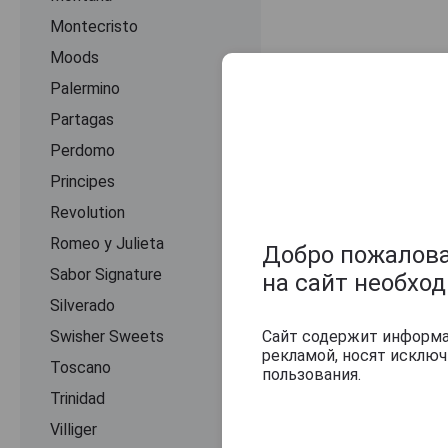
Montecristo
Moods
Palermino
Partagas
Perdomo
Principes
Оцените и нап
Revolution
Romeo y Julieta
Добро пожаловат
Sabor Signature
на сайт необхо
Silverado
Swisher Sweets
Сайт содержит информац
рекламой, носят исклю
Toscano
пользования.
Trinidad
Villiger