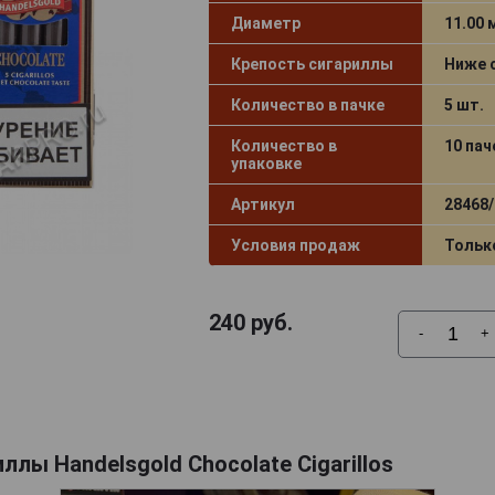
Диаметр
11.00
Крепость сигариллы
Ниже 
Количество в пачке
5 шт.
Количество в
10 пач
упаковке
Артикул
28468/
Условия продаж
Тольк
240
руб.
-
+
ллы Handelsgold Chocolate Cigarillos