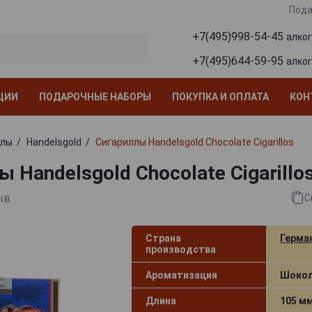
Пода
+7(495)998-54-45
алко
+7(495)644-59-95
алко
ЦИИ
ПОДАРОЧНЫЕ НАБОРЫ
ПОКУПКА И ОПЛАТА
КОН
ллы
Handelsgold
Сигариллы Handelsgold Chocolate Cigarillos
 Handelsgold Chocolate Cigarillo
ыв
С
Страна
Герма
производства
Ароматизация
Шоко
Длина
105 м