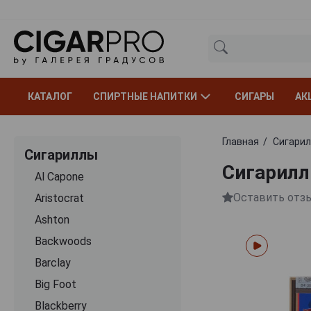
КАТАЛОГ
СПИРТНЫЕ НАПИТКИ
СИГАРЫ
АК
Главная
Сигари
Сигариллы
Сигариллы
Al Capone
Оставить отз
Aristocrat
Ashton
Backwoods
Barclay
Big Foot
Blackberry