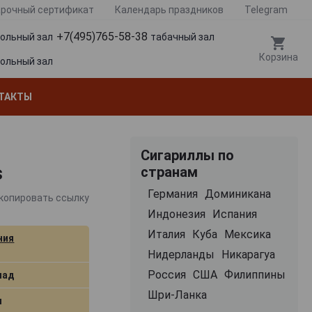
рочный сертификат
Календарь праздников
Telegram
+7(495)765-58-38
гольный зал
табачный зал
Корзина
гольный зал
ТАКТЫ
Сигариллы по
s
странам
Германия
Доминикана
копировать ссылку
Индонезия
Испания
Италия
Куба
Мексика
ния
Нидерланды
Никарагуа
Россия
США
Филиппины
лад
Шри-Ланка
м