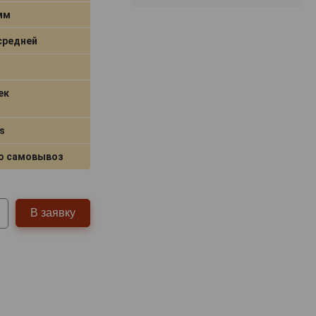
 мм
средней
ек
s
о самовывоз
В заявку