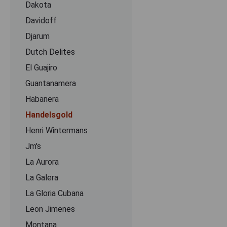
Dakota
Davidoff
Djarum
Dutch Delites
El Guajiro
Guantanamera
Habanera
Handelsgold
Henri Wintermans
Jm's
La Aurora
La Galera
La Gloria Cubana
Leon Jimenes
Montana