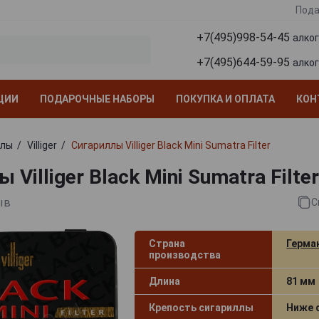
Пода
+7(495)998-54-45
алко
+7(495)644-59-95
алко
ЦИИ
ПОДАРОЧНЫЕ НАБОРЫ
ПОКУПКА И ОПЛАТА
КОН
ллы
Villiger
Сигариллы Villiger Black Mini Sumatra Filter
 Villiger Black Mini Sumatra Filter
ыв
С
Страна
Герма
производства
Длина
81 мм
Крепость сигариллы
Ниже 