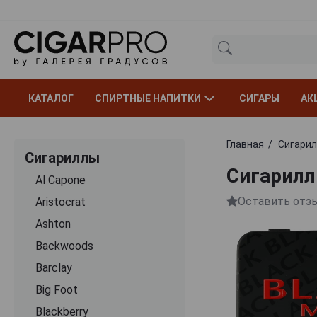
КАТАЛОГ
СПИРТНЫЕ НАПИТКИ
СИГАРЫ
АК
Главная
Сигари
Сигариллы
Сигариллы
Al Capone
Оставить отз
Aristocrat
Ashton
Backwoods
Barclay
Big Foot
Blackberry