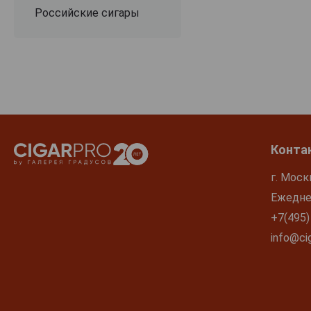
Российские сигары
Конта
г. Моск
Ежеднев
+7(495)
info@cig