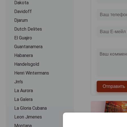
Dakota
Davidoff
Djarum
Dutch Delites
El Guajiro
Guantanamera
Habanera
Handelsgold
Henri Wintermans
Jm's
La Aurora
La Galera
La Gloria Cubana
Leon Jimenes
Montana