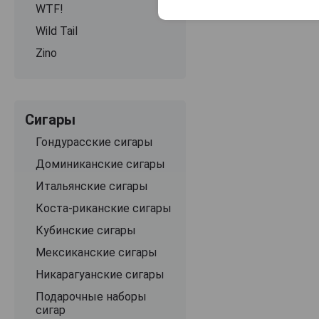
WTF!
Wild Tail
Zino
Сигары
Гондурасские сигары
Доминиканские сигары
Итальянские сигары
Коста-риканские сигары
Кубинские сигары
Мексиканские сигары
Никарагуанские сигары
Подарочные наборы
сигар