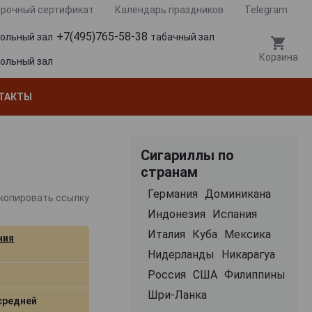
рочный сертификат
Календарь праздников
Telegram
+7(495)765-58-38
гольный зал
табачный зал
Корзина
гольный зал
ТАКТЫ
Сигариллы по
странам
Германия
Доминикана
копировать ссылку
Индонезия
Испания
Италия
Куба
Мексика
ния
Нидерланды
Никарагуа
Россия
США
Филиппины
Шри-Ланка
средней