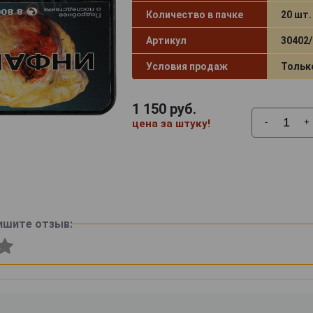
Количество в пачке
20 шт.
Артикул
30402/
Условия продаж
Тольк
1 150
руб.
-
+
цена за штуку!
ишите отзыв: