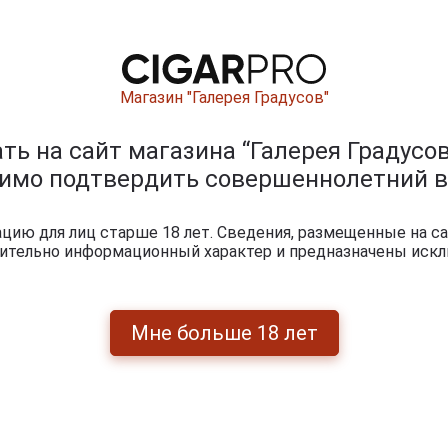
Перейти
Магазин "Галерея Градусов"
ь на сайт магазина “Галерея Градусов
укты бренда VILLIGER
димо подтвердить совершеннолетний в
ию для лиц старше 18 лет. Сведения, размещенные на са
чительно информационный характер и предназначены искл
Мне больше 18 лет
С
iger
Сигариллы Villiger
Сигариллы Villiger
anilla
Black Mini Sumatra
White Mini Filter
1 150 руб.
1 150 руб.