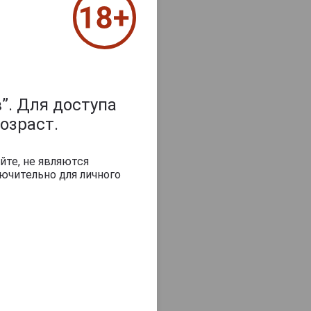
”. Для доступа
озраст.
йте, не являются
ючительно для личного
Сигариллы Villig
Сигариллы Villiger
Red Mini Vanill
Gold Mini Filter
Aroma
игариллы Villiger
Green Mini Filter
Lemon Aroma
1 150 руб.
1 150 руб.
1 150 руб.