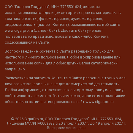
ООО "Галерея Градусов", ИНН 7725501624, является
исключительным владельцем авторских прав на материалы, в
том числе тексты, фотоматериалы, аудиоматериалы,
видеоматериалы (далее - Контент), размещенные на веб-сайте
www.cigarpro.ru (далее - Сайт). Доступ к Сайту не дает
пользователю права использовать какой-либо Контент,
содержащийся на Сайте.
Воспроизведение Контента с Сайта разрешено только для
частного и личного пользования. Любое воспроизведение или
использование копий для любых других целей категорически
запрещено.
Распечатка или загрузка Контента с Сайта разрешена только для
личного использования, а не для коммерческой деятельности.
Любая информация, относящаяся к авторскому праву или праву
собственности, не может быть изменена, и при ее использовании
обязательна активная гиперссылка на сайт www.cigarpro.ru
© 2026 CigarPro.ru, ООО "Галерея Градусов", ИНН 7725501624,
Лицензия №77РПА0003933 c 20 апреля 2007 г. до 19 апреля 2027 г.
Все права защищены.