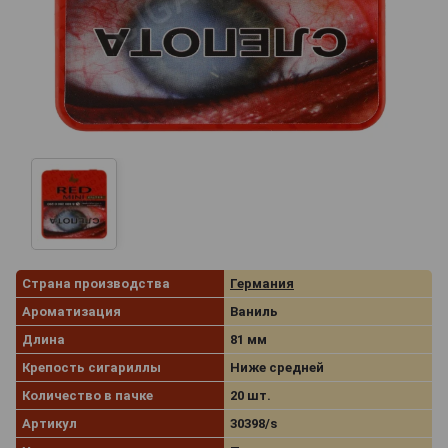
Страна производства
Германия
Ароматизация
Ваниль
Длина
81 мм
Крепость сигариллы
Ниже средней
Количество в пачке
20 шт.
Артикул
30398/s