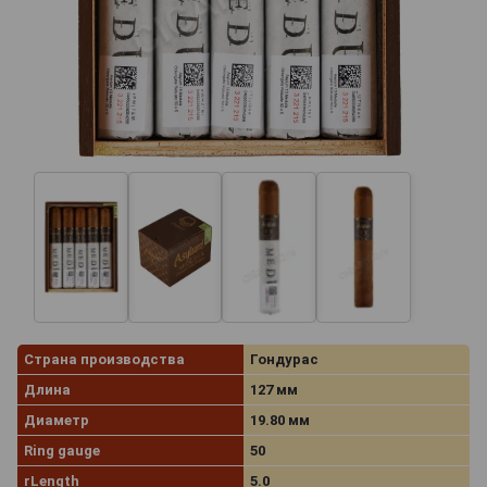
Страна производства
Гондурас
Длина
127 мм
Диаметр
19.80 мм
Ring gauge
50
rLength
5.0