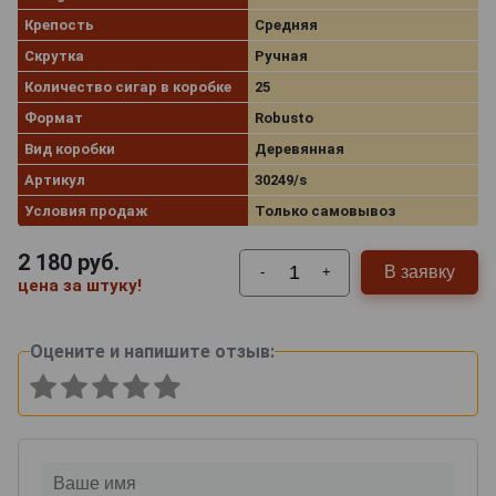
Крепость
Средняя
Скрутка
Ручная
Количество сигар в коробке
25
Формат
Robusto
Вид коробки
Деревянная
Артикул
30249/s
Условия продаж
Только самовывоз
2 180
руб.
В заявку
-
+
цена за штуку!
Оцените и напишите отзыв: