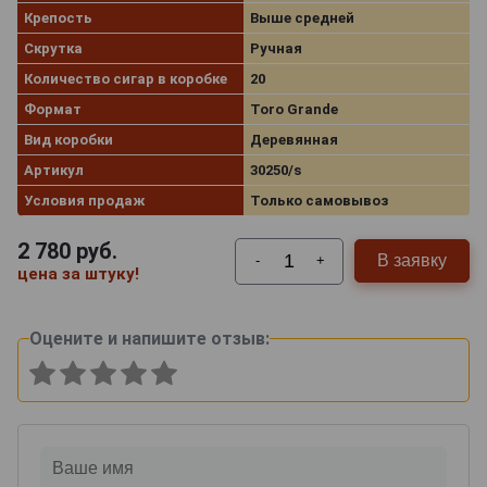
Крепость
Выше средней
Скрутка
Ручная
Количество сигар в коробке
20
Формат
Toro Grande
Вид коробки
Деревянная
Артикул
30250/s
Условия продаж
Только самовывоз
2 780
руб.
В заявку
-
+
цена за штуку!
Оцените и напишите отзыв: