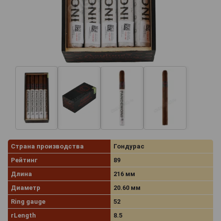
Страна производства
Гондурас
Рейтинг
89
Длина
216 мм
Диаметр
20.60 мм
Ring gauge
52
rLength
8.5