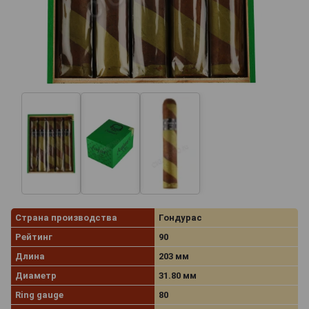
Страна производства
Гондурас
Рейтинг
90
Длина
203 мм
Диаметр
31.80 мм
Ring gauge
80