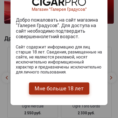
Магазин "Галерея Градусов"
Добро пожаловать на сайт магазина
“Галерея Градусов”. Для доступа на
сайт необходимо подтвердить
совершеннолетний возраст.
Другие продукты бренда ASYLUM
Сайт содержит информацию для лиц
старше 18 лет. Сведения, размещенные на
сайте, не являются рекламой, носят
исключительно информационный
характер и предназначены исключительно
для личного пользования.
Мне больше 18 лет
Сигары Asylum 13 The
Сигары Asylum 13 The
Ogre Hercule
Ogre Toro Gordo
2 550 руб.
2 330 руб.