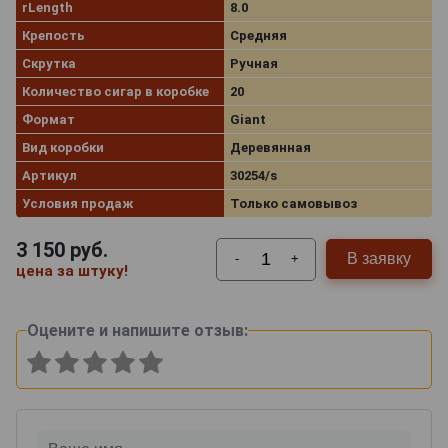
rLength
8.0
Крепость
Средняя
Скрутка
Ручная
Количество сигар в коробке
20
Формат
Giant
Вид коробки
Деревянная
Артикул
30254/s
Условия продаж
Только самовывоз
3 150
руб.
В заявку
-
+
цена за штуку!
Оцените и напишите отзыв: