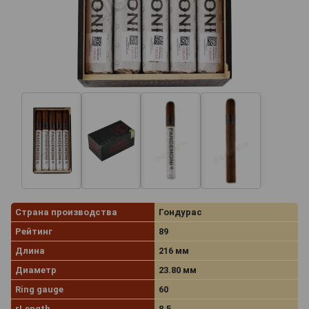
Страна производства
Гондурас
Рейтинг
89
Длина
216 мм
Диаметр
23.80 мм
Ring gauge
60
rLength
8.5