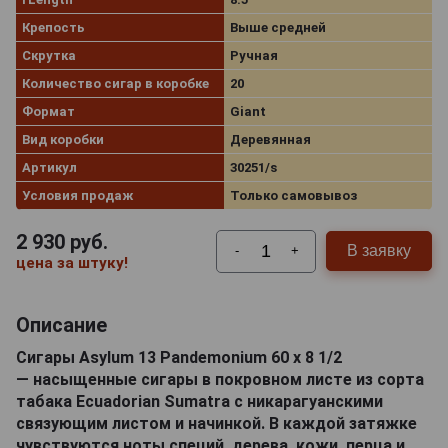
Крепость
Выше средней
Скрутка
Ручная
Количество сигар в коробке
20
Формат
Giant
Вид коробки
Деревянная
Артикул
30251/s
Условия продаж
Только самовывоз
2 930
руб.
В заявку
-
+
цена за штуку!
Описание
Сигары Asylum 13 Pandemonium 60 x 8 1/2
— насыщенные сигары в покровном листе из сорта
табака Ecuadorian Sumatra с никарагуанскими
связующим листом и начинкой. В каждой затяжке
чувствуются ноты специй, дерева, кожи, перца и