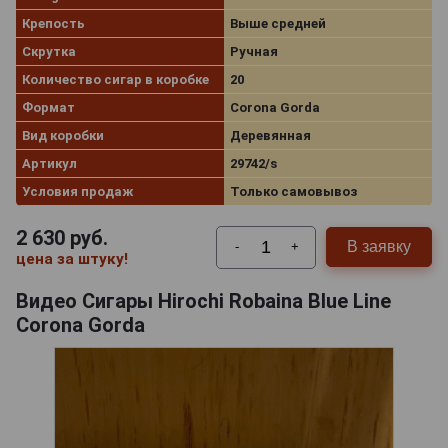
Крепость
Выше средней
Скрутка
Ручная
Количество сигар в коробке
20
Формат
Corona Gorda
Вид коробки
Деревянная
Артикул
29742/s
Условия продаж
Только самовывоз
2 630
руб.
В заявку
-
+
цена за штуку!
Видео Сигары Hirochi Robaina Blue Line
Corona Gorda