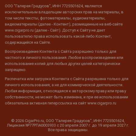
ООО "Галерея Градусов", ИНН 7725501624, является
исключительным владельцем авторских прав на материалы, в
том числе тексты, фотоматериалы, аудиоматериалы,
видеоматериалы (далее - Контент), размещенные на веб-сайте
www.cigarpro.ru (далее - Сайт). Доступ к Сайту не дает
пользователю права использовать какой-либо Контент,
содержащийся на Сайте.
Воспроизведение Контента с Сайта разрешено только для
частного и личного пользования. Любое воспроизведение или
использование копий для любых других целей категорически
запрещено.
Распечатка или загрузка Контента с Сайта разрешена только для
личного использования, а не для коммерческой деятельности.
Любая информация, относящаяся к авторскому праву или праву
собственности, не может быть изменена, и при ее использовании
обязательна активная гиперссылка на сайт www.cigarpro.ru
© 2026 CigarPro.ru, ООО "Галерея Градусов", ИНН 7725501624,
Лицензия №77РПА0003933 c 20 апреля 2007 г. до 19 апреля 2027 г.
Все права защищены.