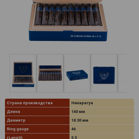
Страна производства
Никарагуа
Длина
140 мм
Диаметр
18.30 мм
Ring gauge
46
rLength
5.5