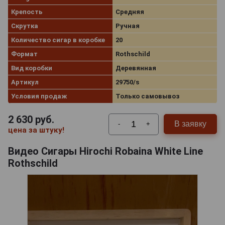
Крепость
Средняя
Скрутка
Ручная
Количество сигар в коробке
20
Формат
Rothschild
Вид коробки
Деревянная
Артикул
29750/s
Условия продаж
Только самовывоз
2 630
руб.
В заявку
-
+
цена за штуку!
Видео Сигары Hirochi Robaina White Line
Rothschild