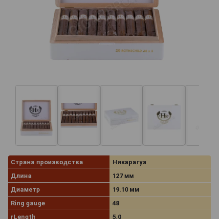
Страна производства
Никарагуа
Длина
127 мм
Диаметр
19.10 мм
Ring gauge
48
rLength
5.0