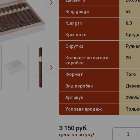
Ring gauge
52
rLength
6.0
Крепость
Средн
Скрутка
Ручна
Количество сигар в
20
коробке
Формат
Toro
Вид коробки
Дерев
Артикул
29695/
Условия продаж
Тольк
3 150
руб.
-
+
цена за штуку!