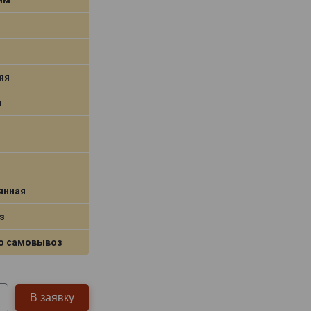
яя
я
янная
s
о самовывоз
В заявку