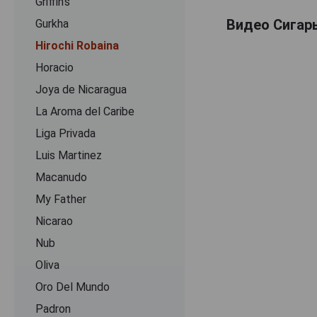
Griffin's
Видео Сигары
Gurkha
Hirochi Robaina
Horacio
Joya de Nicaragua
La Aroma del Caribe
Liga Privada
Luis Martinez
Macanudo
My Father
Nicarao
Nub
Oliva
Oro Del Mundo
Padron