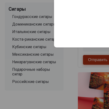
Сигары
Гондурасские сигары
Доминиканские сигары
Итальянские сигары
Коста-риканские сигары
Кубинские сигары
Мексиканские сигары
Никарагуанские сигары
Подарочные наборы
сигар
Российские сигары