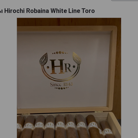
 Hirochi Robaina White Line Toro