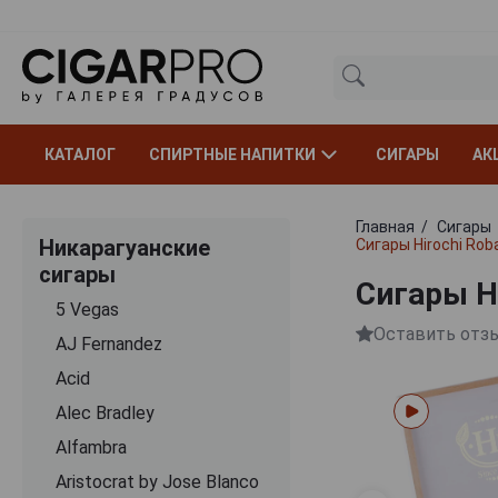
КАТАЛОГ
СПИРТНЫЕ НАПИТКИ
СИГАРЫ
АК
Главная
Сигары
Никарагуанские
Сигары Hirochi Roba
сигары
Сигары Hi
5 Vegas
Оставить отз
AJ Fernandez
Acid
Alec Bradley
Alfambra
Aristocrat by Jose Blanco