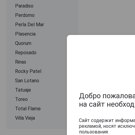
Paradiso
Perdomo
Perla Del Mar
Plasencia
Quorum
Reposado
Rinas
Rocky Patel
Оцените и нап
San Lotano
Tatuaje
Добро пожаловат
Toreo
на сайт необхо
Total Flame
Villa Vieja
Сайт содержит информац
рекламой, носят исклю
пользования.