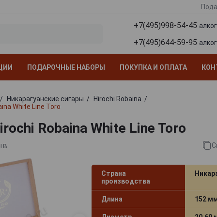
Пода
+7(495)998-54-45
алко
+7(495)644-59-95
алко
ЦИИ
ПОДАРОЧНЫЕ НАБОРЫ
ПОКУПКА И ОПЛАТА
КОН
Никарагуанские сигары
Hirochi Robaina
ina White Line Toro
rochi Robaina White Line Toro
ыв
С
Страна
Никар
производства
Длина
152 м
Диаметр
20.60