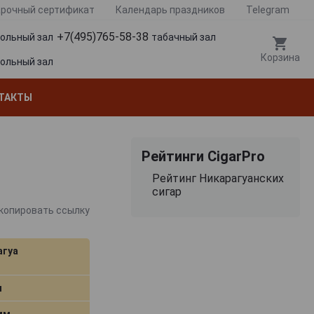
рочный сертификат
Календарь праздников
Telegram
+7(495)765-58-38
гольный зал
табачный зал
Корзина
гольный зал
ТАКТЫ
Рейтинги CigarPro
Рейтинг Никарагуанских
сигар
копировать ссылку
агуа
м
 мм