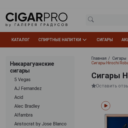
КАТАЛОГ
СПИРТНЫЕ НАПИТКИ
СИГАРЫ
АК
Главная
Сигары
Никарагуанские
Сигары Hirochi Rob
сигары
Сигары Hi
5 Vegas
Оставить отз
AJ Fernandez
Acid
Alec Bradley
Alfambra
Aristocrat by Jose Blanco