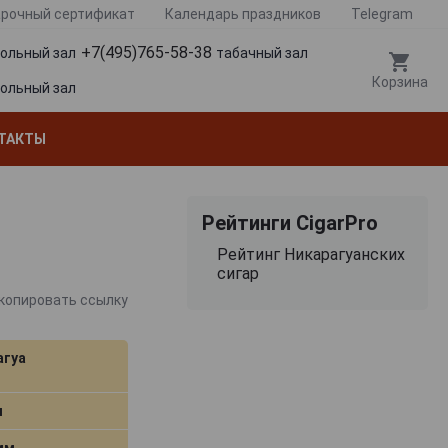
рочный сертификат
Календарь праздников
Telegram
+7(495)765-58-38
гольный зал
табачный зал
Корзина
гольный зал
ТАКТЫ
Рейтинги CigarPro
Рейтинг Никарагуанских
сигар
копировать ссылку
агуа
м
 мм