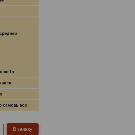
средней
я
Robusto
янная
s
о самовывоз
В заявку