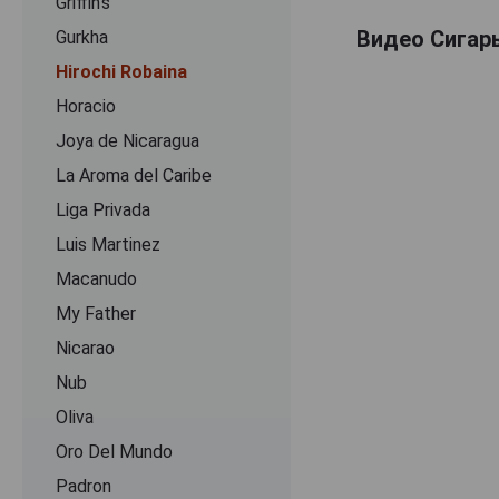
Griffin's
Видео Сигары
Gurkha
Hirochi Robaina
Horacio
Joya de Nicaragua
La Aroma del Caribe
Liga Privada
Luis Martinez
Macanudo
My Father
Nicarao
Nub
Oliva
Oro Del Mundo
Padron