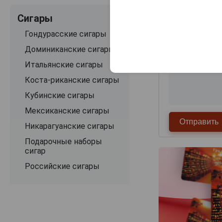
Сигары
Гондурасские сигары
Доминиканские сигары
Итальянские сигары
Коста-риканские сигары
Кубинские сигары
Мексиканские сигары
Никарагуанские сигары
Подарочные наборы
сигар
Российские сигары