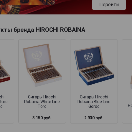
Перейти
укты бренда HIROCHI ROBAINA
Сигары Hirochi
chi
Сигары Hirochi
Robaina White Line
ture
Robaina Blue Line
Ro
Toro
so
Gordo
3 150 руб.
2 930 руб.