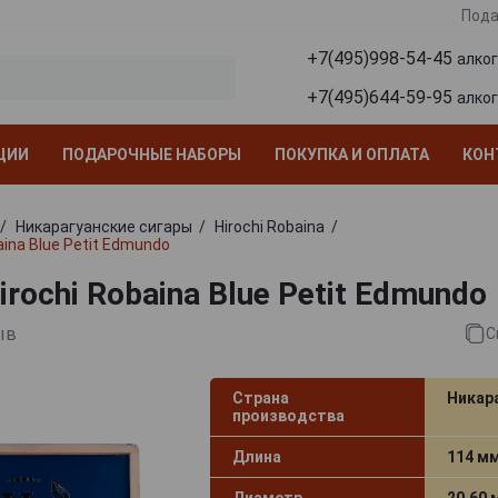
Пода
+7(495)998-54-45
алко
+7(495)644-59-95
алко
ЦИИ
ПОДАРОЧНЫЕ НАБОРЫ
ПОКУПКА И ОПЛАТА
КОН
Никарагуанские сигары
Hirochi Robaina
aina Blue Petit Edmundo
rochi Robaina Blue Petit Edmundo
ыв
С
Страна
Никар
производства
Длина
114 м
Диаметр
20.60