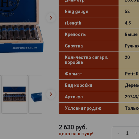
Ring gauge
52
rLength
4.5
Крепость
Выше 
Скрутка
Ручна
Количество сигар в
20
коробке
Формат
Petit 
Вид коробки
Дерев
Артикул
29743/
Условия продаж
Тольк
2 630
руб.
-
+
цена за штуку!