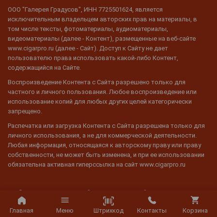
ООО "Галерея Градусов", ИНН 7725501624, является
исключительным владельцем авторских прав на материалы, в
том числе тексты, фотоматериалы, аудиоматериалы,
видеоматериалы (далее - Контент), размещенные на веб-сайте
www.cigarpro.ru (далее - Сайт). Доступ к Сайту не дает
пользователю права использовать какой-либо Контент,
содержащийся на Сайте.
Воспроизведение Контента с Сайта разрешено только для
частного и личного пользования. Любое воспроизведение или
использование копий для любых других целей категорически
запрещено.
Распечатка или загрузка Контента с Сайта разрешена только для
личного использования, а не для коммерческой деятельности.
Любая информация, относящаяся к авторскому праву или праву
собственности, не может быть изменена, и при ее использовании
обязательна активная гиперссылка на сайт www.cigarpro.ru
© 2026 CigarPro.ru, ООО "Галерея Градусов", ИНН 7725501624,
Лицензия №77РПА0003933 c 20 апреля 2007 г. до 19 апреля 2027 г.
Все права защищены.
Штрихкод
Главная
Меню
Контакты
Корзина