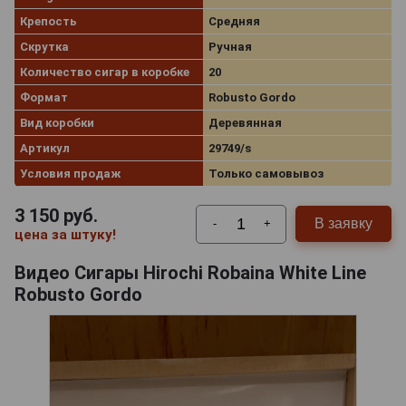
Крепость
Средняя
Скрутка
Ручная
Количество сигар в коробке
20
Формат
Robusto Gordo
Вид коробки
Деревянная
Артикул
29749/s
Условия продаж
Только самовывоз
3 150
руб.
В заявку
-
+
цена за штуку!
Видео Сигары Hirochi Robaina White Line
Robusto Gordo