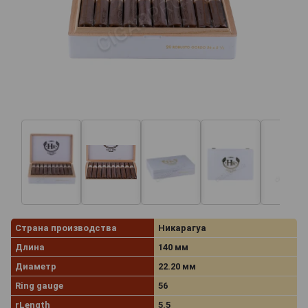
Страна производства
Никарагуа
Длина
140 мм
Диаметр
22.20 мм
Ring gauge
56
rLength
5.5