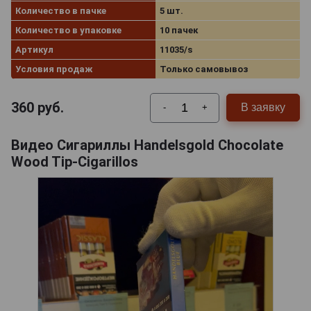
Количество в пачке
5 шт.
Количество в упаковке
10 пачек
Артикул
11035/s
Условия продаж
Только самовывоз
360
руб.
В заявку
-
+
Видео Сигариллы Handelsgold Chocolate
Wood Tip-Cigarillos