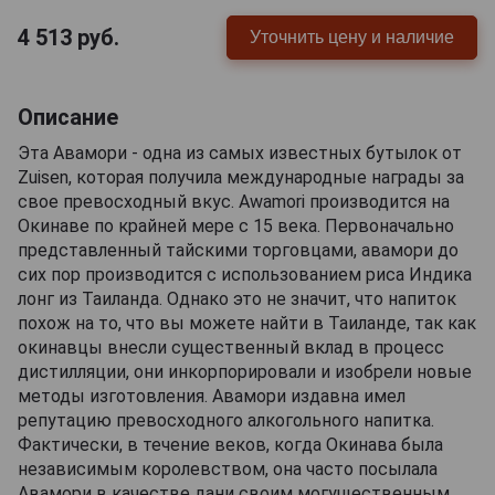
4 513
руб.
Уточнить цену и наличие
Описание
Эта Авамори - одна из самых известных бутылок от
Zuisen, которая получила международные награды за
свое превосходный вкус. Awamori производится на
Окинаве по крайней мере с 15 века. Первоначально
представленный тайскими торговцами, авамори до
сих пор производится с использованием риса Индика
лонг из Таиланда. Однако это не значит, что напиток
похож на то, что вы можете найти в Таиланде, так как
окинавцы внесли существенный вклад в процесс
дистилляции, они инкорпорировали и изобрели новые
методы изготовления. Авамори издавна имел
репутацию превосходного алкогольного напитка.
Фактически, в течение веков, когда Окинава была
независимым королевством, она часто посылала
Авамори в качестве дани своим могущественным