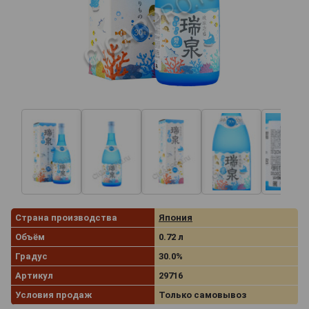
Страна производства
Япония
Объём
0.72 л
Градус
30.0%
Артикул
29716
Условия продаж
Только самовывоз