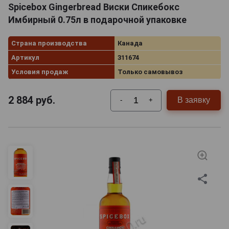
Spicebox Gingerbread Виски Спикебокс
Имбирный 0.75л в подарочной упаковке
Страна производства
Канада
Артикул
311674
Условия продаж
Только самовывоз
2 884
руб.
В заявку
-
+