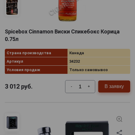
Spicebox Cinnamon Виски Спикебокс Корица
0.75л
Страна производства
Канада
Артикул
34232
Условия продаж
Только самовывоз
3 012
руб.
В заявку
-
+