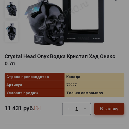
Crystal Head Onyx Водка Кристал Хэд Оникс
0.7л
Страна производства
Канада
Артикул
72927
Условия продаж
Только самовывоз
11 431
руб.
В заявку
-
+