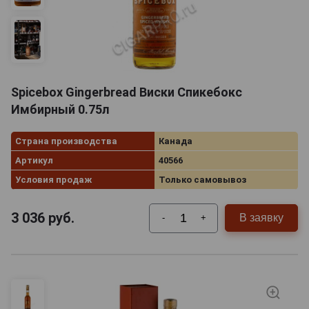
Национальные символы, или Канада «в
картинках»
Spicebox Gingerbread Виски Спикебокс
Конечно,
Имбирный 0.75л
у всех
Канада
Страна производства
Канада
Артикул
40566
Условия продаж
Только самовывоз
3 036
руб.
В заявку
-
+
ассоциируется с кленовым листом (хотя бы потому
что он изображен на государственном флаге страны).
Национальным символом знаменитый кленовый лист
был впервые провозглашен в 1830 году.