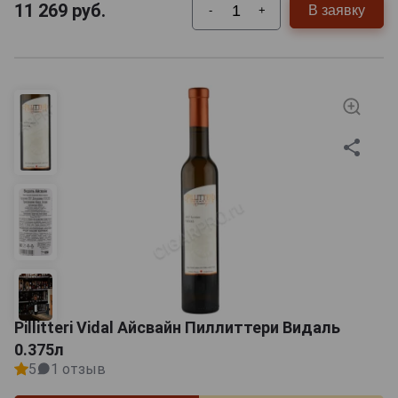
эмигранты — собственно, там они и основали свои
11 269
руб.
В заявку
-
+
поселения. Им очень понравился кленовый сироп,
который вместо сахара использовали коренные
жители Канады — индейцы. Этот сладкий, тягучий и
ароматный деликатес (диковинкой его считаем мы,
русские, а вот для канадцев кленовый сироп не
является чем-то особенным), вне всякого сомнения -
неотъемлемый ингредиент многих национальных
блюд Канады. На его основе готовят самые
разнообразные десерты, мясные блюда и даже пиво!
В XIX веке производство этого самого сладкого
кленового сиропа стало одной из важнейших
отраслей экономики. Впрочем, и сейчас этот
уникальный продукт является одним из самых
продаваемых товаров Канады (кроме шуток — это
действительно так!).
Pillitteri Vidal Айсвайн Пиллиттери Видаль
0.375л
5
1 отзыв