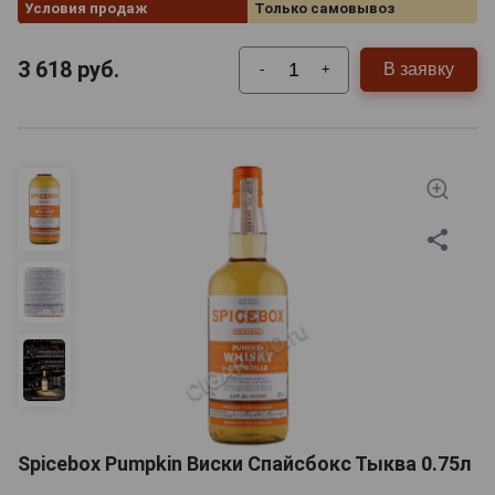
Условия продаж
Только самовывоз
уже более двух
столетий. Кто-
то, возможно,
3 618
руб.
В заявку
-
+
скажет: «Для такой благородной выпивки, как вино,
каких-то двести лет — это не срок». Но канадцы
считают иначе — свои напитки, которые для любого
жителя Страны кленового листа являются чем-то
родным, близким, они очень любят и готовы
употреблять их практически в любых количествах (в
пределах разумного, конечно).
Канадское виноделие зародилось в провинции
Онтарио — в этом живописном уголке страны
располагается ни много ни мало 8000 гектаров
лучших виноградников. Но нельзя сказать, что
остальные земли Канады в этом отношении остались
«не у дел»: виноградарство и виноделие процветают
Spicebox Pumpkin Виски Спайсбокс Тыква 0.75л
и на территориях Квебека, Новой Шотландии и