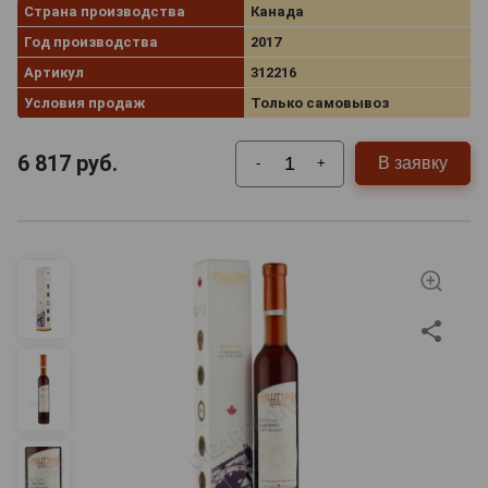
Страна производства
Канада
Год производства
2017
Артикул
312216
Условия продаж
Только самовывоз
6 817
руб.
В заявку
-
+
Канадцы питают глубокое
уважение к такому, казалось
бы, непримечательному
продукту, как кленовый
сироп — ежегодно в Канаде
проходит двадцать (а то и
больше) фестивалей
кленового сиропа. Как
правило, проходят эти
интересные мероприятия в
марте или апреле — как раз тогда, когда природа