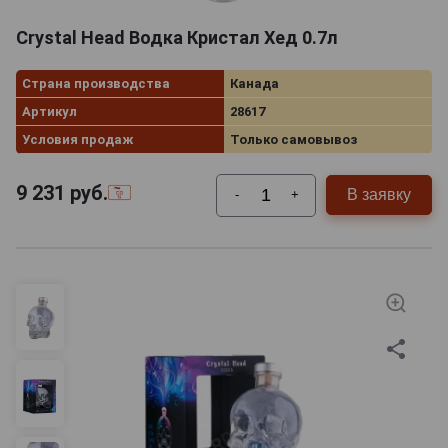
особого, зеленого сорта винограда, который после
созревания подвергается обработке холодом (причем
Crystal Head Водка Кристал Хед 0.7л
замораживается он естественным путем — этому
способствуют уникальные погодные условия
Страна производства
Канада
Канады).
Артикул
28617
Условия продаж
Только самовывоз
При этом
9 231
руб.
В заявку
-
+