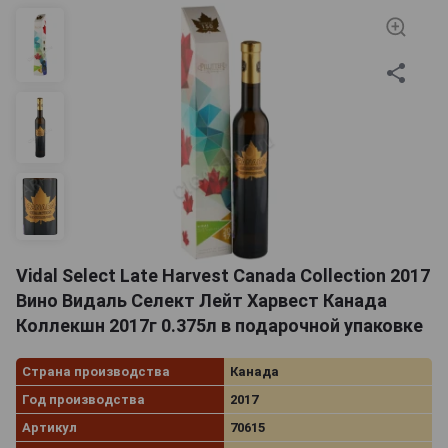
американского Дня Благодарения). Ну и, конечно,
нельзя не упомянуть такой праздник, как День
Канады (иначе говоря — День независимости), — его
отмечают ежегодно 1 июля. Именно в этот день
много лет назад страна обрела независимость —
стала доминионом.
Канадцы — любители вина
Vidal Select Late Harvest Canada Collection 2017
… и притом
Вино Видаль Селект Лейт Харвест Канада
самого
Коллекшн 2017г 0.375л в подарочной упаковке
разнообразного!
Этот
Страна производства
Канада
великолепный
спиртной
Год производства
2017
напиток в
Артикул
70615
Канаде готовят