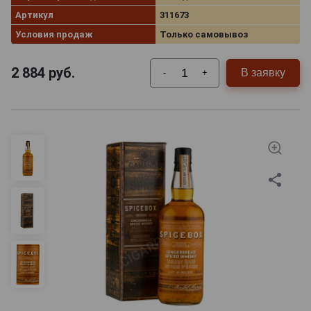
Артикул
311673
Условия продаж
Только самовывоз
2 884
руб.
В заявку
-
+