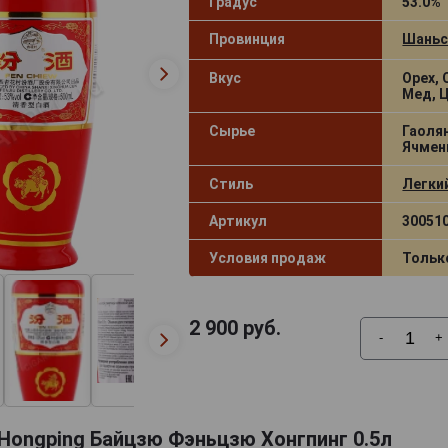
Градус
53.0%
Провинция
Шань
Вкус
Орех,
Мед, 
Сырье
Гаолян
Ячмен
Стиль
Легки
Артикул
30051
Условия продаж
Тольк
2 900
руб.
-
+
 Hongping Байцзю Фэньцзю Хонгпинг 0.5л