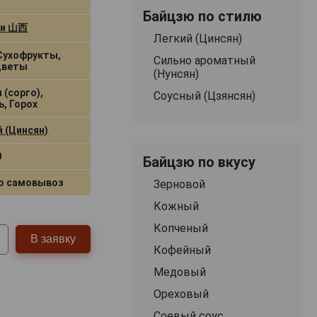
Байцзю по стилю
си 山西
Легкий (Цинсян)
 Сухофрукты,
Сильно ароматный
Цветы
(Нунсян)
 (сорго),
Соусный (Цзянсян)
ь, Горох
й (Цинсян)
0
Байцзю по вкусу
о самовывоз
Зерновой
Кожный
Копченый
В заявку
Кофейный
Медовый
Ореховый
Соевый соус