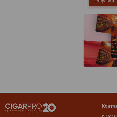
Конта
г. Моск