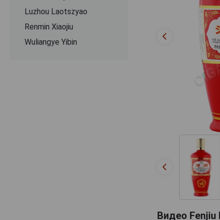
Luzhou Laotszyao
Renmin Xiaojiu
Wuliangye Yibin
Видео Fenjiu