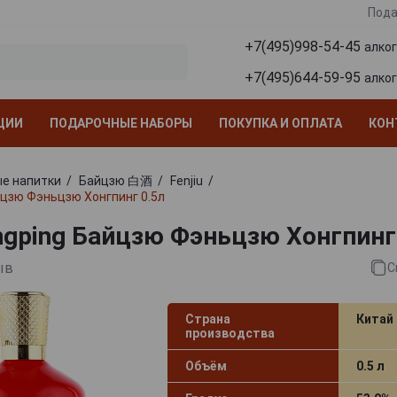
Пода
+7(495)998-54-45
алко
+7(495)644-59-95
алко
ЦИИ
ПОДАРОЧНЫЕ НАБОРЫ
ПОКУПКА И ОПЛАТА
КОН
е напитки
Байцзю 白酒
Fenjiu
айцзю Фэньцзю Хонгпинг 0.5л
ongping Байцзю Фэньцзю Хонгпинг
ыв
С
Страна
Китай
производства
Объём
0.5 л