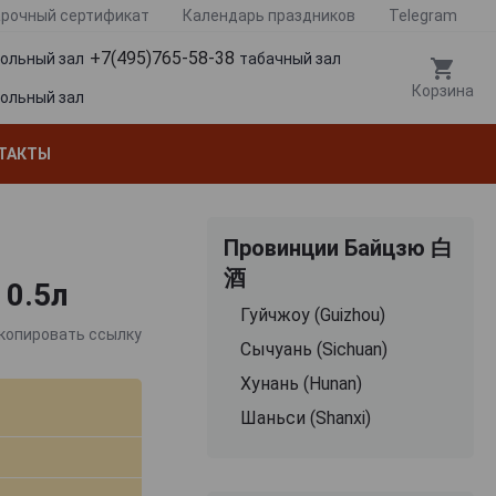
рочный сертификат
Календарь праздников
Telegram
+7(495)765-58-38
гольный зал
табачный зал
Корзина
гольный зал
ТАКТЫ
Провинции Байцзю 白
酒
 0.5л
Гуйчжоу (Guizhou)
копировать ссылку
Сычуань (Sichuan)
Хунань (Hunan)
Шаньси (Shanxi)