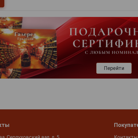
Перейти
кты
Покупат
ва, Серпуховский вал, д. 5
Контакты