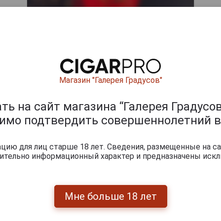
Магазин "Галерея Градусов"
ь на сайт магазина “Галерея Градусов
димо подтвердить совершеннолетний в
- традиционный китайский спиртной напиток с мягким в
Фэньяне, провинция Шань Си. Его история появления очень
 до древнего периода культуры Яншао; более 1500 лет байд
ию для лиц старше 18 лет. Сведения, размещенные на са
чительно информационный характер и предназначены искл
императорское вино и был занесен в исторические архи
называют прародителем китайских духов! Фэнцзю имеет 
огими другими байцзю. Это действительно мягкий, с ар
сом цветов, фруктов и орехов, которые все еще имеют 
Мне больше 18 лет