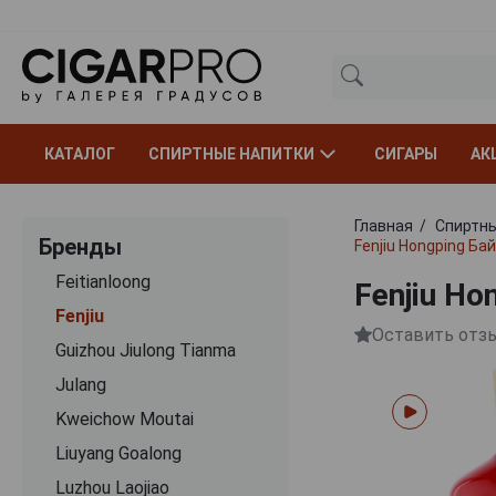
КАТАЛОГ
СПИРТНЫЕ НАПИТКИ
СИГАРЫ
АК
Главная
Спиртны
Бренды
Fenjiu Hongping Б
Feitianloong
Fenjiu H
Fenjiu
Оставить отз
Guizhou Jiulong Tianma
Julang
Kweichow Moutai
Liuyang Goalong
Luzhou Laojiao