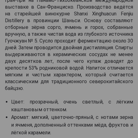
Гран-при на Панамо-Тихоокеанской международной
выставке в Сан-Франциско. Производство ведётся
на старейшей винокурне Shanxi Xinghuacun Fenjiu
Distillery в провинции Шаньси. Основу составляют
отборные зёрна сорго, ячмень и горох, собранные
вручную, а также чистая вода из глубокого источника
Гуочжуан № 5. Сусло проходит ферментацию около 30
дней. Затем проводится двойная дистилляция. Спирты
выдерживаются в керамических сосудах не менее
двух десятков лет, после чего купаж доводят до
крепости 53% родниковой водой. Напиток отличается
мягким и чистым характером, который считается
классическим для традиционного северокитайского
байцзю.
Цвет: прозрачный, очень светлый, с лёгким
каштановым оттенком.
Аромат: мягкий, цветочно-пряный, с нотами зерна
и ячменя, дополненный оттенками мёда, фруктов и
лёгкой карамели.