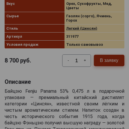
Вкус
Орех, Сухофрукты, Мед,
Цветы
Сырье
Гаолян (сорго), Ячмень,
Горох
Стиль
Легкий (Цинсян)
Артикул
311977
Условия продаж
Только самовывоз
8 700
руб.
В заявку
-
+
Описание
Байцзю Fenjiu Panama 53% 0,475 л в подарочной
упаковке — премиальный китайский дистиллят
категории «Цинсян», известной своим лёгким и
чистым ароматическим стилем. Напиток создан в
честь исторического события 1915 года, когда
байцзю Фэньцзю получил высшую награду — золотой