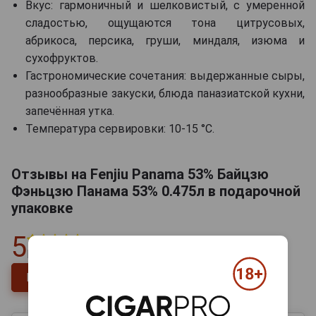
Вкус: гармоничный и шелковистый, с умеренной
сладостью, ощущаются тона цитрусовых,
абрикоса, персика, груши, миндаля, изюма и
сухофруктов.
Гастрономические сочетания: выдержанные сыры,
разнообразные закуски, блюда паназиатской кухни,
запечённая утка.
Температура сервировки: 10-15 °C.
Отзывы на Fenjiu Panama 53% Байцзю
Фэньцзю Панама 53% 0.475л в подарочной
упаковке
5
Всего
1
отзыв
Напишите отзыв