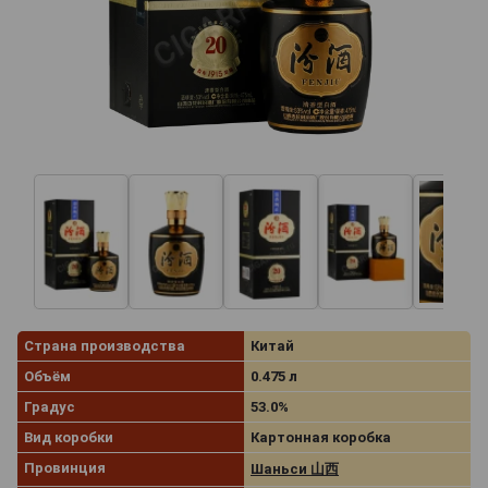
Страна производства
Китай
Объём
0.475 л
Градус
53.0%
Вид коробки
Картонная коробка
Провинция
Шаньси 山西