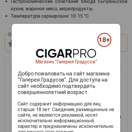
Гастрономические сочетания: блюда сычуаньской
кухни, жареное мясо, морепродукты.
Температура сервировки: 10-15 °C.
Оцените и напишите отзыв:
Магазин "Галерея Градусов"
Добро пожаловать на сайт магазина
“Галерея Градусов”. Для доступа на
сайт необходимо подтвердить
совершеннолетний возраст.
Сайт содержит информацию для лиц
старше 18 лет. Сведения, размещенные на
сайте, не являются рекламой, носят
0
из 2000 знаков
исключительно информационный
характер и предназначены исключительно
для личного пользования.