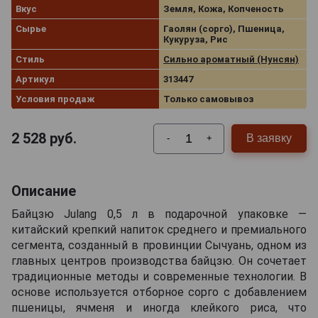
Вкус
Земля, Кожа, Копченость
Сырье
Гаолян (сорго), Пшеница,
Кукуруза, Рис
Стиль
Сильно ароматный (Нунсян)
Артикул
313447
Условия продаж
Только самовывоз
2 528
руб.
В заявку
-
+
Описание
Байцзю Julang 0,5 л в подарочной упаковке —
китайский крепкий напиток среднего и премиального
сегмента, созданный в провинции Сычуань, одном из
главных центров производства байцзю. Он сочетает
традиционные методы и современные технологии. В
основе используется отборное сорго с добавлением
пшеницы, ячменя и иногда клейкого риса, что