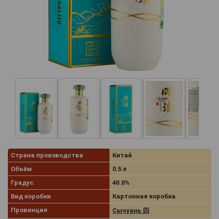
Страна производства
Китай
Объём
0.5 л
Градус
40.0%
Вид коробки
Картонная коробка
Провинция
Сычуань 四