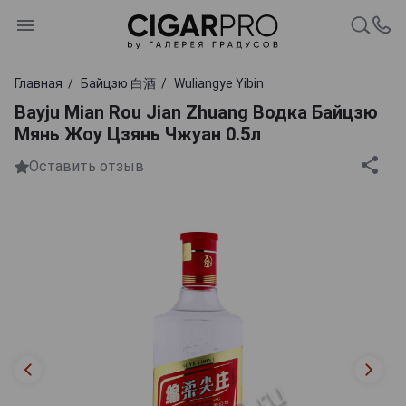
Главная
Байцзю 白酒
Wuliangye Yibin
Bayju Mian Rou Jian Zhuang Водка Байцзю
Мянь Жоу Цзянь Чжуан 0.5л
Оставить отзыв