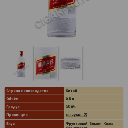
Страна производства
Китай
Объём
0.5 л
Градус
35.0%
Провинция
Сычуань 四
Вкус
Фруктовый, Земля, Кожа,
Копченость