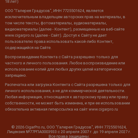
18 лет)
ООО "Галерея Градусов", ИНН 7725501624, является
исключительным владельцем авторских прав на материалы, в
том числе тексты, фотоматериалы, аудиоматериалы,
видеоматериалы (далее - Контент), размещенные на веб-сайте
www.cigarpro.ru (далее - Сайт). Доступ к Сайту не дает
пользователю права использовать какой-либо Контент,
содержащийся на Сайте.
Воспроизведение Контента с Сайта разрешено только для
частного и личного пользования. Любое воспроизведение или
использование копий для любых других целей категорически
запрещено.
Распечатка или загрузка Контента с Сайта разрешена только для
личного использования, а не для коммерческой деятельности.
Любая информация, относящаяся к авторскому праву или праву
собственности, не может быть изменена, и при ее использовании
обязательна активная гиперссылка на сайт www.cigarpro.ru
© 2026 CigarPro.ru, ООО "Галерея Градусов", ИНН 7725501624,
Лицензия №77РПА0003933 c 20 апреля 2007 г. до 19 апреля 2027 г.
Все права защищены.