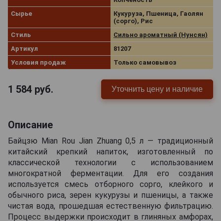
Сырье
Кукуруза, Пшеница, Гаолян
(сорго), Рис
Стиль
Сильно ароматный (Нунсян)
Артикул
81207
Условия продаж
Только самовывоз
1 584
руб.
Уточнить цену и наличие
Описание
Байцзю Mian Rou Jian Zhuang 0,5 л — традиционный
китайский крепкий напиток, изготовленный по
классической технологии с использованием
многократной ферментации. Для его создания
используется смесь отборного сорго, клейкого и
обычного риса, зерен кукурузы и пшеницы, а также
чистая вода, прошедшая естественную фильтрацию.
Процесс выдержки происходит в глиняных амфорах,