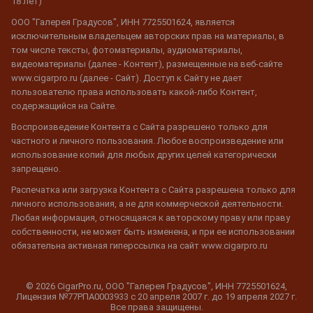
18 лет)
ООО "Галерея Градусов", ИНН 7725501624, является
исключительным владельцем авторских прав на материалы, в
том числе тексты, фотоматериалы, аудиоматериалы,
видеоматериалы (далее - Контент), размещенные на веб-сайте
www.cigarpro.ru (далее - Сайт). Доступ к Сайту не дает
пользователю права использовать какой-либо Контент,
содержащийся на Сайте.
Воспроизведение Контента с Сайта разрешено только для
частного и личного пользования. Любое воспроизведение или
использование копий для любых других целей категорически
запрещено.
Распечатка или загрузка Контента с Сайта разрешена только для
личного использования, а не для коммерческой деятельности.
Любая информация, относящаяся к авторскому праву или праву
собственности, не может быть изменена, и при ее использовании
обязательна активная гиперссылка на сайт www.cigarpro.ru
© 2026 CigarPro.ru, ООО "Галерея Градусов", ИНН 7725501624,
Лицензия №77РПА0003933 c 20 апреля 2007 г. до 19 апреля 2027 г.
Все права защищены.