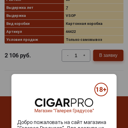
Выдержка лет
7
Выдержка
VSOP
Вид коробки
Картонная коробка
Артикул
44422
Условия продаж
Только самовывоз
2 106
руб.
В заявку
-
+
Магазин "Галерея Градусов"
Добро пожаловать на сайт магазина