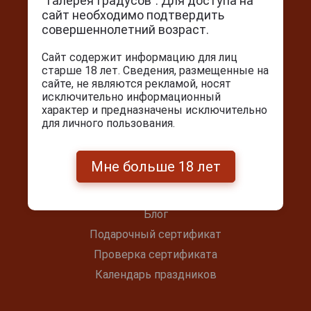
“Галерея Градусов”. Для доступа на
Контакты
сайт необходимо подтвердить
совершеннолетний возраст.
г. Москва, Серпуховский вал, д. 5
Ежедневно с 10:00 до 22:00
Сайт содержит информацию для лиц
старше 18 лет. Сведения, размещенные на
+7(495) 644-59-95
сайте, не являются рекламой, носят
исключительно информационный
info@cigarpro.ru
характер и предназначены исключительно
для личного пользования.
Покупателям
Мне больше 18 лет
Контакты
Покупка и оплата
Блог
Подарочный сертификат
Проверка сертификата
Календарь праздников