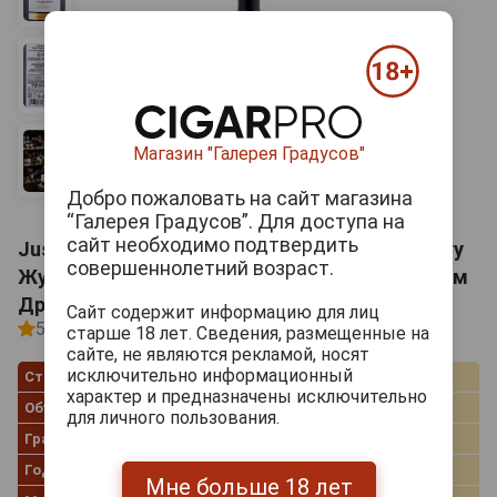
Магазин "Галерея Градусов"
Добро пожаловать на сайт магазина
“Галерея Градусов”. Для доступа на
сайт необходимо подтвердить
Justino’s Madeira Colheita Verdelho Medium Dry
совершеннолетний возраст.
Жустинос Мадера Колейта Вердельо Медиум
Драй
Сайт содержит информацию для лиц
5
1 отзыв
старше 18 лет. Сведения, размещенные на
сайте, не являются рекламой, носят
исключительно информационный
Страна производства
Португалия
характер и предназначены исключительно
Объём
0.75 л
для личного пользования.
Градус
20.0%
Год производства
1997
Мне больше 18 лет