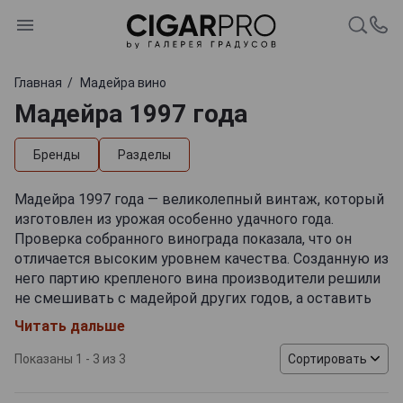
Главная
Мадейра вино
Мадейра 1997 года
Бренды
Разделы
Мадейра 1997 года — великолепный винтаж, который
изготовлен из урожая особенно удачного года.
Проверка собранного винограда показала, что он
отличается высоким уровнем качества. Созданную из
него партию крепленого вина производители решили
не смешивать с мадейрой других годов, а оставить
для длительной выдержки в дубе. Минимальный срок
Читать дальше
созревания винтажа 1997 года в бочках составляет
10 лет, после чего напиток больше десятка лет
Показаны 1 - 3 из 3
Сортировать
развивался в бутылках.