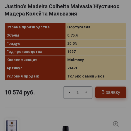
Justino’s Madeira Colheita Malvasia Жустинос
Мадера Колейта Мальвазия
Страна производства
Португалия
Объём
0.75 л
Градус
20.0%
Год производства
1997
Классификация
Malmsey
Артикул
71471
Условия продаж
Только самовывоз
10 574
руб.
В заявку
-
+