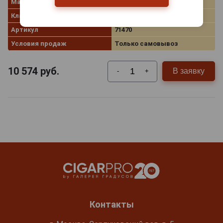
Мадейра по вкусу
Полусухое
Классификация
Vardelho
Артикул
71470
Условия продаж
Только самовывоз
10 574
руб.
В заявку
-
+
Контакты