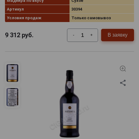
Мадейра по вкусу
Сухое
Артикул
30394
Условия продаж
Только самовывоз
9 312
руб.
В заявку
-
+