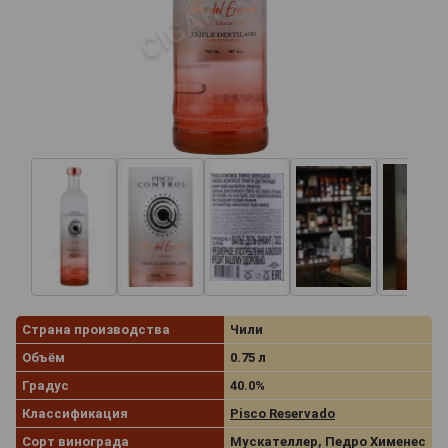
Страна производства
Чили
Объём
0.75 л
Градус
40.0%
Классификация
Pisco Reservado
Сорт винограда
Мускателлер, Педро Хименес