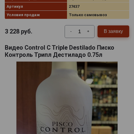
Артикул
27437
Условия продаж
Только самовывоз
3 228
руб.
В заявку
-
+
Видео Control C Triple Destilado Писко
Контроль Трипл Дестиладо 0.75л