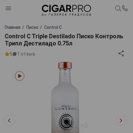
Главная
Писко
Control C
Control C Triple Destilado Писко Контроль
Трипл Дестиладо 0.75л
5
1
отзыв