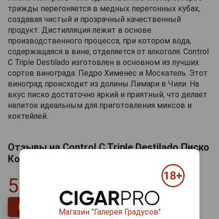
трижды перегоняется в медных перегонных кубах,
создавая чистый и прозрачный качественный
продукт. Дистилляция лежит в основе
производственного процесса, при котором вода,
содержащаяся в вине, отделяется от алкоголя. Control
C Triple Destilado изготовлен в основном из лучших
сортов винограда: Педро Хименес и Москатель. Этот
виноград происходит из долины Лимари в Чили. На
вкус писко достаточно яркий и приятный, что делает
напиток идеальным для приготовления миксов и
коктейлей.
Отзывы на Control C Triple Destilado Писко
Контроль Трипл Дестиладо 0.75л
5
Всего
1
отзыв
Напишите отзыв
Магазин "Галерея Градусов"