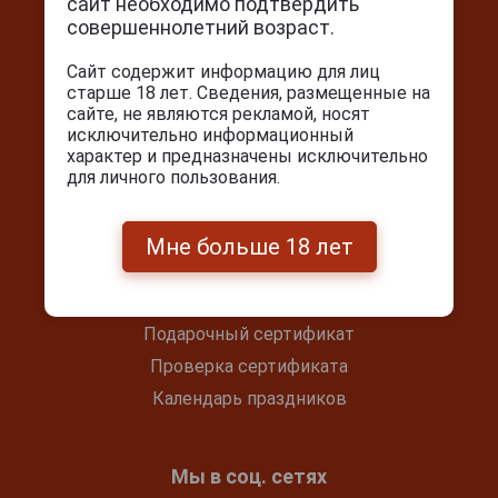
сайт необходимо подтвердить
г. Москва, Серпуховский вал, д. 5
совершеннолетний возраст.
Ежедневно с 10:00 до 22:00
Купить писко Control C любой желающий может в
Сайт содержит информацию для лиц
+7(495) 644-59-95
нашем магазине. Писко Control C привнесет частичку
старше 18 лет. Сведения, размещенные на
солнца в вашу жизнь. Обязательно попробуйте его!
сайте, не являются рекламой, носят
info@cigarpro.ru
исключительно информационный
характер и предназначены исключительно
для личного пользования.
Покупателям
Контакты
Мне больше 18 лет
Покупка и оплата
Блог
Подарочный сертификат
Проверка сертификата
Календарь праздников
Мы в соц. сетях