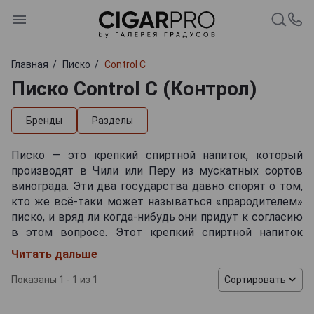
Главная
Писко
Control C
Писко Control C (Контрол)
Бренды
Разделы
Писко — это крепкий спиртной напиток, который
производят в Чили или Перу из мускатных сортов
винограда. Эти два государства давно спорят о том,
кто же всё-таки может называться «прародителем»
писко, и вряд ли когда-нибудь они придут к согласию
в этом вопросе. Этот крепкий спиртной напиток
изготавливается по старинной рецептуре только из
Читать дальше
отборного винограда, который растет на
плодородных землях Перу и Чили. Чилийский писко
Показаны 1 - 1 из 1
Сортировать
издавна производят в регионах, где созданы
идеальные условия для выращивания винограда. Эти