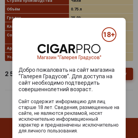
Страна производства
Чили
Объём
0.75 л
Градус
35.0%
Классификация
Pisco Especial
Сорт винограда
Мускат Александрийский,
Педро Хименес
Артикул
47370
Условия продаж
Только самовывоз
Магазин "Галерея Градусов"
Добро пожаловать на сайт магазина
2 563
руб.
В заявку
-
+
“Галерея Градусов”. Для доступа на
сайт необходимо подтвердить
совершеннолетний возраст.
Сайт содержит информацию для лиц
старше 18 лет. Сведения, размещенные на
сайте, не являются рекламой, носят
исключительно информационный
характер и предназначены исключительно
для личного пользования.