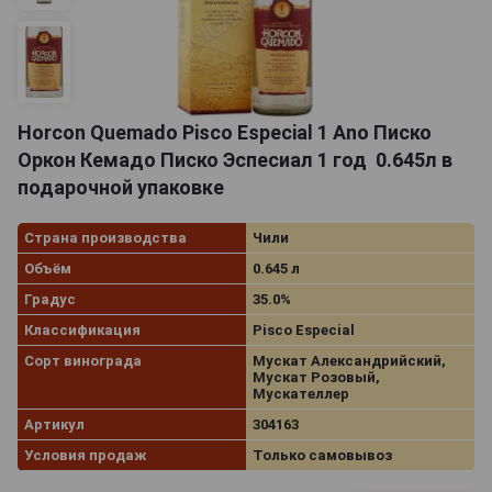
Horcon Quemado Pisco Especial 1 Ano Писко
Оркон Кемадо Писко Эспесиал 1 год 0.645л в
подарочной упаковке
Страна производства
Чили
Объём
0.645 л
Градус
35.0%
Классификация
Pisco Especial
Сорт винограда
Мускат Александрийский,
Мускат Розовый,
Мускателлер
Артикул
304163
Условия продаж
Только самовывоз