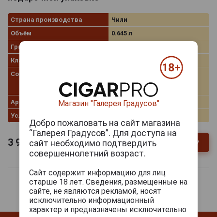
Страна производства
Чили
Объём
0.645 л
Градус
46.0%
Классификация
Gran Pisco
Сорт винограда
Мускат Александрийский,
Мускат Розовый,
Мускателлер
Артикул
304161
Магазин "Галерея Градусов"
Условия продаж
Только самовывоз
Добро пожаловать на сайт магазина
“Галерея Градусов”. Для доступа на
3 941
руб.
сайт необходимо подтвердить
В заявку
-
+
совершеннолетний возраст.
Сайт содержит информацию для лиц
старше 18 лет. Сведения, размещенные на
сайте, не являются рекламой, носят
исключительно информационный
характер и предназначены исключительно