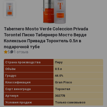
Tabernero Mosto Verde Coleccion Privada
Torontel Писко Табернеро Мосто Верде
Колексьон Привада Торонтель 0.5л в
подарочной тубе
5
1 отзыв
Страна производства
Перу
Объём
0.5 л
Градус
44.0%
Классификация
Gran Pisco
Сорт винограда
Торонтел
Артикул
302778
Условия продаж
Только самовывоз