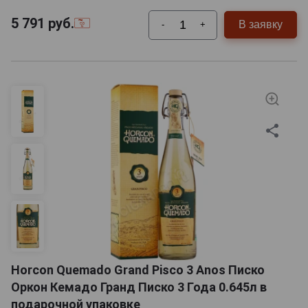
5 791
руб.
В заявку
-
+
Horcon Quemado Grand Pisco 3 Anos Писко
Оркон Кемадо Гранд Писко 3 Года 0.645л в
подарочной упаковке