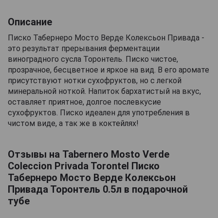
Описание
Писко Табернеро Мосто Верде Колексьон Привада -
это результат прерывания ферментации
виноградного сусла Торонтель. Писко чистое,
прозрачное, бесцветное и яркое на вид. В его аромате
присутствуют нотки сухофруктов, но с легкой
минеральной ноткой. Напиток бархатистый на вкус,
оставляет приятное, долгое послевкусие
сухофруктов. Писко идеален для употребления в
чистом виде, а так же в коктейлях!
Отзывы на Tabernero Mosto Verde
Coleccion Privada Torontel Писко
Табернеро Мосто Верде Колексьон
Привада Торонтель 0.5л в подарочной
тубе