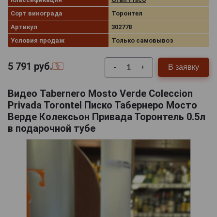
Сорт винограда
Торонтел
Артикул
302778
Условия продаж
Только самовывоз
5 791
руб.
В заявку
-
+
Видео Tabernero Mosto Verde Coleccion
Privada Torontel Писко Табернеро Мосто
Верде Колексьон Привада Торонтель 0.5л
в подарочной тубе