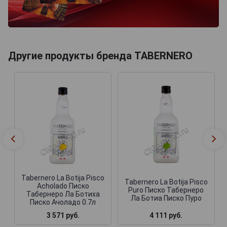
Другие продукты бренда TABERNERO
Tabernero La Botija Pisco
Tabernero La Botija Pisco
Acholado Писко
Puro Писко Табернеро
Табернеро Ла Ботиха
Ла Ботиа Писко Пуро
Писко Ачоладо 0.7л
3 571 руб.
4 111 руб.