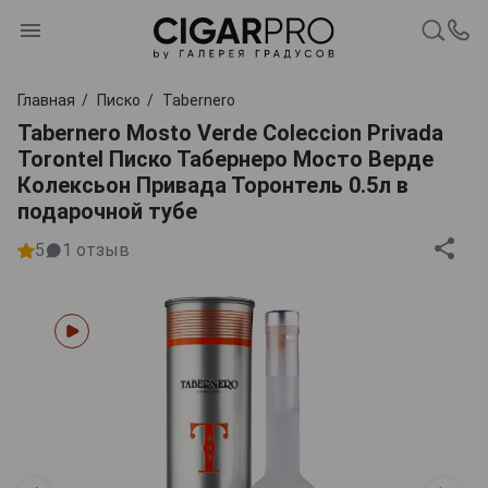
Главная
Писко
Tabernero
Tabernero Mosto Verde Coleccion Privada
Torontel Писко Табернеро Мосто Верде
Колексьон Привада Торонтель 0.5л в
подарочной тубе
5
1
отзыв