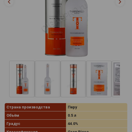
Страна производства
Перу
Объём
0.5 л
Градус
44.0%
Классификация
Gran Pisco