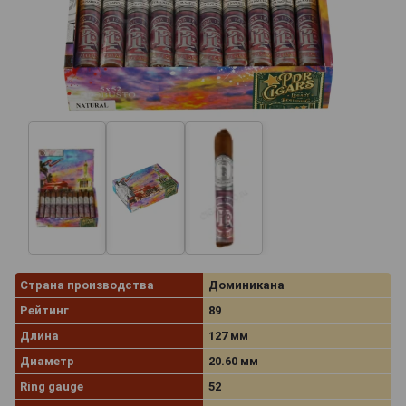
Страна производства
Доминикана
Рейтинг
89
Длина
127 мм
Диаметр
20.60 мм
Ring gauge
52