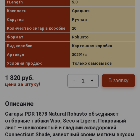
rLength
5.0
Крепость
Средняя
Скрутка
Ручная
Количество сигар в коробке
20
Формат
Robusto
Вид коробки
Картонная коробка
Артикул
30291/s
Условия продаж
Только самовывоз
1 820
руб.
В заявку
-
+
цена за штуку!
Описание
Сигары PDR 1878 Natural Robusto объединяет
отборные табаки Viso, Seco и Ligero. Покровный
лист — шелковистый и гладкий эквадорский
Connecticut Shade, известный своим мягким вкусом