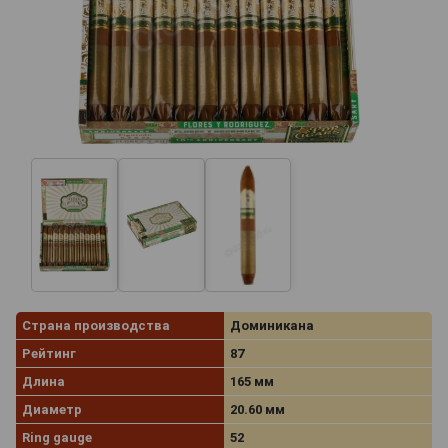
Страна производства
Доминикана
Рейтинг
87
Длина
165 мм
Диаметр
20.60 мм
Ring gauge
52