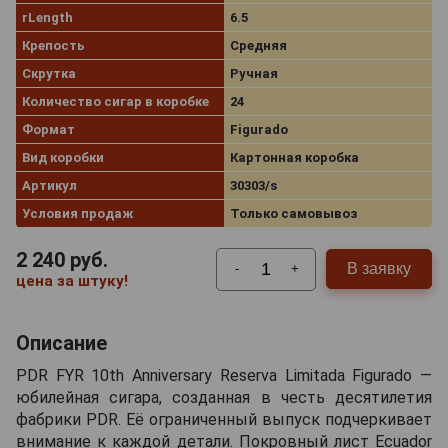
rLength
6.5
Крепость
Средняя
Скрутка
Ручная
Количество сигар в коробке
24
Формат
Figurado
Вид коробки
Картонная коробка
Артикул
30303/s
Условия продаж
Только самовывоз
2 240
руб.
В заявку
-
+
цена за штуку!
Описание
PDR FYR 10th Anniversary Reserva Limitada Figurado —
юбилейная сигара, созданная в честь десятилетия
фабрики PDR. Её ограниченный выпуск подчеркивает
внимание к каждой детали. Покровный лист Ecuador