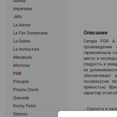
Gurkha
Imperiales
JM's
La Aurora
Описание
La Flor Dominicana
La Galera
Сигара PDR A.
произведение 
La Instructora
гармоничным со
Macanudo
мягко и последо
сладость и изящ
Montosa
из доминиканско
PDR
обеспечивает 
послевкусие те
Principle
пряностью. Вре
Private Stock
характер этой с
Quesada
Rocky Patel
Оцените и нап
Silencio