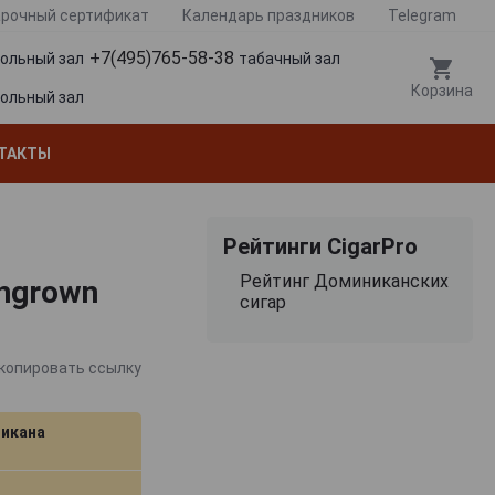
рочный сертификат
Календарь праздников
Telegram
+7(495)765-58-38
гольный зал
табачный зал
Корзина
гольный зал
ТАКТЫ
Рейтинги CigarPro
Рейтинг Доминиканских
ungrown
сигар
копировать ссылку
икана