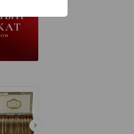
Сигары PDR A. Flo
Сигары PDR El
1975 Gran Reser
Trovador Rosado
Corojo 2006 Gra
Gran Toro