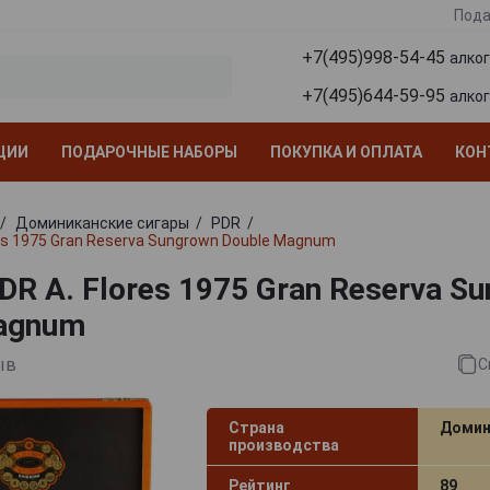
Пода
+7(495)998-54-45
алко
+7(495)644-59-95
алко
ЦИИ
ПОДАРОЧНЫЕ НАБОРЫ
ПОКУПКА И ОПЛАТА
КОН
Доминиканские сигары
PDR
res 1975 Gran Reserva Sungrown Double Magnum
R A. Flores 1975 Gran Reserva S
agnum
ыв
С
Страна
Домин
производства
Рейтинг
89