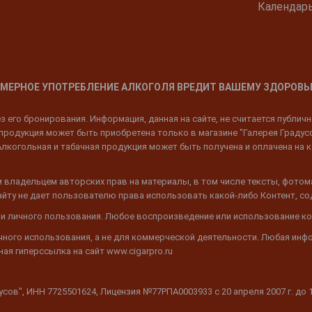
Календар
МЕРНОЕ УПОТРЕБЛЕНИЕ АЛКОГОЛЯ ВРЕДИТ ВАШЕМУ ЗДОРОВЬ
 его бронирования. Информация, данная на сайте, не считается публич
родукция может быть приобретена только в магазине "Галерея Градусов"
Алкогольная и табачная продукция может быть получена и оплачена на к
 владельцем авторских прав на материалы, в том числе тексты, фотом
 Сайту не дает пользователю права использовать какой-либо Контент, с
 и личного пользования. Любое воспроизведение или использование ко
ичного использования, а не для коммерческой деятельности. Любая инф
ая гиперссылка на сайт www.cigarpro.ru
дусов", ИНН 7725501624, Лицензия №77РПА0003933 c 20 апреля 2007 г. до 