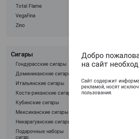
Total Flame
VegaFina
Zino
Сигары
Добро пожаловат
на сайт необхо
Гондурасские сигары
Доминиканские сигары
Сайт содержит информац
Итальянские сигары
рекламой, носят исклю
пользования.
Коста-риканские сигары
Кубинские сигары
Мексиканские сигары
Никарагуанские сигары
Подарочные наборы
сигар