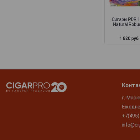
Сигары PDR 
Natural Robu
1 820 руб.
Конта
г. Моск
Ежеднев
+7(495)
info@cig