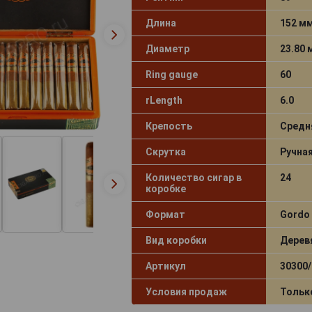
Длина
152 м
Диаметр
23.80
Ring gauge
60
rLength
6.0
Крепость
Средн
Скрутка
Ручна
Количество сигар в
24
коробке
Формат
Gordo
Вид коробки
Дерев
Артикул
30300/
Условия продаж
Тольк