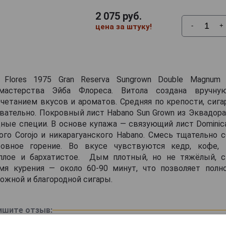
2 075
руб.
-
+
цена за штуку!
 Flores 1975 Gran Reserva Sungrown Double Magnum
мастерства Эйба Флореса. Витола создана вручну
четанием вкусов и ароматов. Средняя по крепости, сига
вательно. Покровный лист Habano Sun Grown из Эквадор
ные специи. В основе купажа — связующий лист Dominica
го Corojo и никарагуанского Habano. Смесь тщательно 
ровное горение. Во вкусе чувствуются кедр, кофе, 
плое и бархатистое. Дым плотный, но не тяжёлый, 
мя курения — около 60-90 минут, что позволяет пол
ложной и благородной сигары.
ишите отзыв: