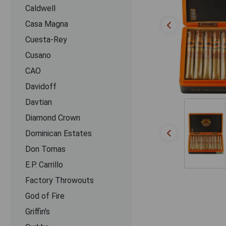
Caldwell
Casa Magna
Cuesta-Rey
Cusano
CАО
Davidoff
Davtian
Diamond Crown
Dominican Estates
Don Tomas
E.P. Carrillo
Factory Throwouts
God of Fire
Griffin's