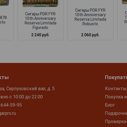
Сигары PDR FYR
Сигары PDR FYR
10th Anniversary
1
1878
10th Anniversary
Reserva Limitada
R
sto
Reserva Limitada
Robusto
Figurado
2 060 руб.
2 240 руб.
кты
Покупат
ва, Серпуховский вал, д. 5
Контакты
но с 10:00 до 22:00
Покупка и
 644-59-95
Блог
arpro.ru
Подарочн
Проверка