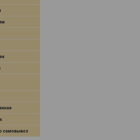
м
 мм
яя
я
янная
s
о самовывоз