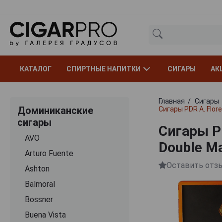
КАТАЛОГ
СПИРТНЫЕ НАПИТКИ
СИГАРЫ
АК
Главная
Сигары
Доминиканские
Сигары PDR A. Flo
сигары
Сигары PD
AVO
Double M
Arturo Fuente
Оставить отз
Ashton
Balmoral
Bossner
Buena Vista