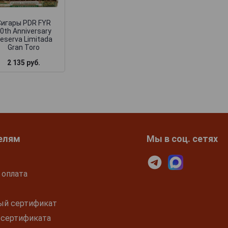
Toro
Сигары PDR FYR
0th Anniversary
eserva Limitada
Gran Toro
2 135 руб.
2 060 руб.
1 970 руб.
елям
Мы в соц. сетях
 оплата
ый сертификат
 сертификата