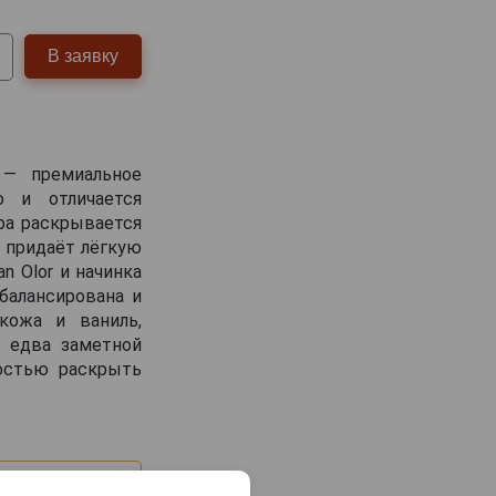
В заявку
 — премиальное
ю и отличается
ра раскрывается
а придаёт лёгкую
n Olor и начинка
сбалансирована и
кожа и ваниль,
с едва заметной
ностью раскрыть