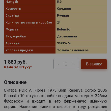
rLength
5.0
Крепость
Средняя
Скрутка
Ручная
Количество сигар в коробке
24
Формат
Robusto
Вид коробки
Деревянная
Артикул
30295a/s
Условия продаж
Только самовывоз
1 880
руб.
В заявку
-
+
цена за штуку!
Описание
Сигара PDR A. Flores 1975 Gran Reserva Corojo 2006
Robusto 10 штук в коробке создана мастером Эйбом
Флоресом и входит в его фирменную именную
серию. Название линии отсылает к году рождения