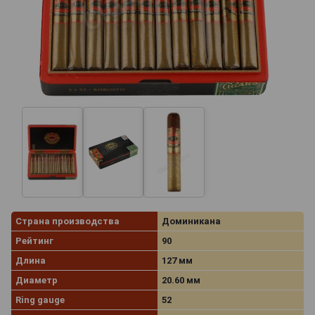
Страна производства
Доминикана
Рейтинг
90
Длина
127 мм
Диаметр
20.60 мм
Ring gauge
52