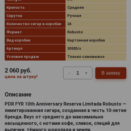
Крепость
Средняя
Скрутка
Ручная
Количество сигар в коробке
24
Формат
Robusto
Вид коробки
Картонная коробка
Артикул
30305/s
Условия продаж
Только самовывоз
2 060
руб.
В заявку
-
+
цена за штуку!
Описание
PDR FYR 10th Anniversary Reserva Limitada Robusto —
лимитированная сигара, созданная в честь 10-летия
бренда. Вкус от среднего до максимально
насыщенного, с нотами кофе, сливок, специй для
выпечки, тёмного шоколада и земли.