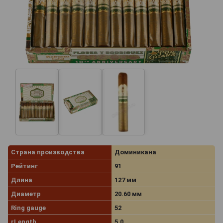
Страна производства
Доминикана
Рейтинг
91
Длина
127 мм
Диаметр
20.60 мм
Ring gauge
52
rLength
5.0