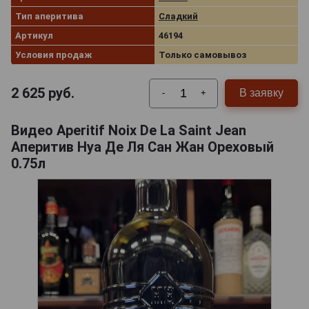
Тип аперитива
Сладкий
Артикул
46194
Условия продаж
Только самовывоз
2 625
руб.
В заявку
-
+
Видео Aperitif Noix De La Saint Jean
Аперитив Нуа Де Ля Сан Жан Ореховый
0.75л