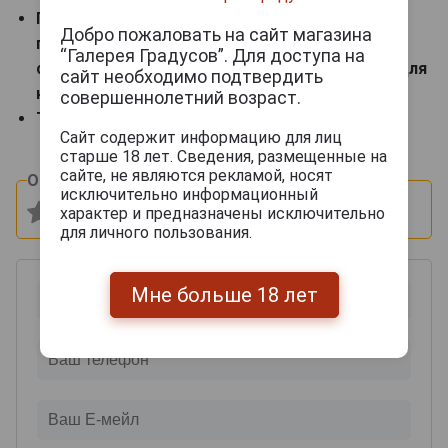
Гастрономические сочетания: аперитив, его
Добро пожаловать на сайт магазина
подают с ореховыми десертами и голубыми
“Галерея Градусов”. Для доступа на
сырами, а также используют как ингредиент для
сайт необходимо подтвердить
коктейлей.
совершеннолетний возраст.
Температура подачи: 12-14 °С.
Сайт содержит информацию для лиц
старше 18 лет. Сведения, размещенные на
сайте, не являются рекламой, носят
Оцените и напишите отзыв:
исключительно информационный
характер и предназначены исключительно
для личного пользования.
Мне больше 18 лет