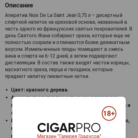
Описание
Аперитив Noix De La Saint Jean 0,75 л – десертный
спиртной напиток на ореховой основе, названный в
честь одного из французских святых покровителей. В
день Святого Жана собирают орехи, которые еще не
полностью созрели и отличаются более деликатным
вкусом. Измельченные плоды помещают в смесь
вина и спирта на 6-12 дней, а затем подвергают
дистилляции. В состав также входят настои корицы,
мускатного ореха, перца и гвоздики, которые
придают напитку пикантные нотки.
Цвет: красного дерева.
Аромат: представлен сильными аккордами
грецкого ореха на фоне оттенков сухофруктов и
сдобы с корицей.
Вкус: с уравновешенной кислинкой и сладостью,
пряно-ореховым телом и немного вяжущим
послевкусием.
Магазин "Галерея Градусов"