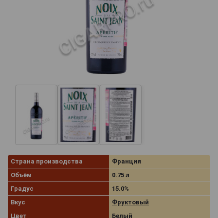
Страна производства
Франция
Объём
0.75 л
Градус
15.0%
Вкус
Фруктовый
Цвет
Белый