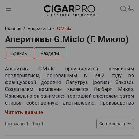
Главная
Аперитивы
G.Miclo
Аперитивы G.Miclo (Г. Микло)
Бренды
Разделы
Аперитив G.Miclo производится семейным
предприятием, основанным в 1962 году во
французской деревне Лапутруа (регион Эльзас).
Создателем компании является Гилберт Микло.
Изначально он занимался торговлей алкоголем, затем
открыл собственную дистиллерию. Производство
находится в районе, который славится старинными
Читать дальше
традициями винокурения. Здесь ежегодно
перерабатывают несколько тысяч тонн свежих
Показаны 1 - 1 из 1
Сортировать
фруктов для изготовления напитков.