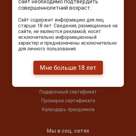
сайт необходимо подтвердить
выраженными нотами апельсина и специй.
г. Москва, Серпуховский вал, д. 5
совершеннолетний возраст.
Гастрономические сочетания: идеально сочетается с
Ежедневно с 10:00 до 22:00
легкими закусками, оливками, твердыми сырами.
Сайт содержит информацию для лиц
+7(495) 644-59-95
Температура сервировки: 6-8 °C.
старше 18 лет. Сведения, размещенные на
сайте, не являются рекламой, носят
info@cigarpro.ru
исключительно информационный
характер и предназначены исключительно
для личного пользования.
Покупателям
Контакты
Мне больше 18 лет
Покупка и оплата
Блог
Подарочный сертификат
Проверка сертификата
Календарь праздников
Мы в соц. сетях