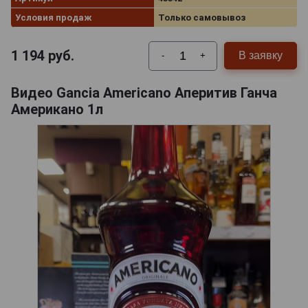
Условия продаж
Только самовывоз
1 194
руб.
В заявку
-
+
Видео Gancia Americano Аперитив Ганча
Американо 1л