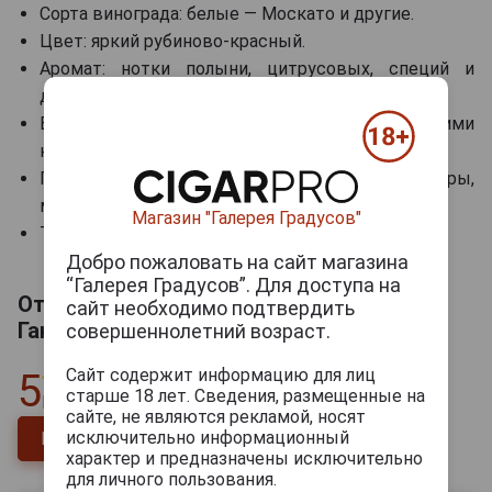
Сорта винограда: белые — Москато и другие.
Цвет: яркий рубиново-красный.
Аромат: нотки полыни, цитрусовых, специй и
древесных оттенков.
Вкус: сбалансированный, с горькими и сладкими
нотами, оттенками апельсина и пряностей.
Гастрономические сочетания: оливки, сыры,
морепродукты, легкие закуски.
Магазин "Галерея Градусов"
Температура сервировки: 6-8 °C.
Добро пожаловать на сайт магазина
“Галерея Градусов”. Для доступа на
Отзывы на Gancia Americano Аперитив
сайт необходимо подтвердить
Ганча Американо 1л
совершеннолетний возраст.
Сайт содержит информацию для лиц
5
старше 18 лет. Сведения, размещенные на
Всего
1
отзыв
сайте, не являются рекламой, носят
исключительно информационный
Напишите отзыв
характер и предназначены исключительно
для личного пользования.