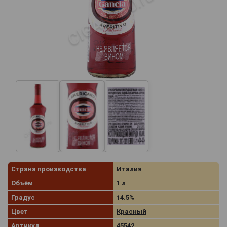
Страна производства
Италия
Объём
1 л
Градус
14.5%
Цвет
Красный
Артикул
45542