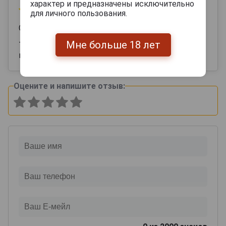
характер и предназначены исключительно
07 апреля 2025
для личного пользования.
Светлана
Мне больше 18 лет
То , что нужно получить в подарок ! Идеальный
вкус
Оцените и напишите отзыв: