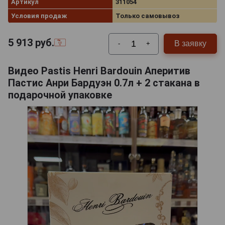
Артикул
311054
Условия продаж
Только самовывоз
5 913
руб.
В заявку
-
+
Видео Pastis Henri Bardouin Аперитив
Пастис Анри Бардуэн 0.7л + 2 стакана в
подарочной упаковке