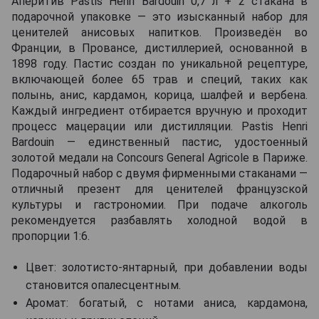
Аперитив Pastis Henri Bardouin 0,7 л + 2 стакана в
подарочной упаковке — это изысканный набор для
ценителей анисовых напитков. Произведён во
Франции, в Провансе, дистиллерией, основанной в
1898 году. Пастис создан по уникальной рецептуре,
включающей более 65 трав и специй, таких как
полынь, анис, кардамон, корица, шалфей и вербена.
Каждый ингредиент отбирается вручную и проходит
процесс мацерации или дистилляции. Pastis Henri
Bardouin — единственный пастис, удостоенный
золотой медали на Concours General Agricole в Париже.
Подарочный набор с двумя фирменными стаканами —
отличный презент для ценителей французской
культуры и гастрономии. При подаче алкоголь
рекомендуется разбавлять холодной водой в
пропорции 1:6.
Цвет: золотисто-янтарный, при добавлении воды
становится опалесцентным.
Аромат: богатый, с нотами аниса, кардамона,