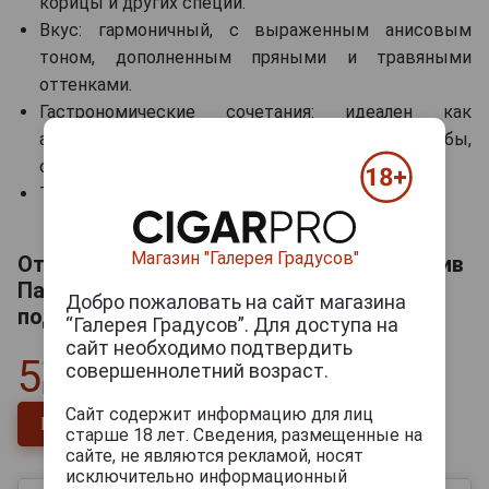
корицы и других специй.
Вкус: гармоничный, с выраженным анисовым
тоном, дополненным пряными и травяными
оттенками.
Гастрономические сочетания: идеален как
аперитив, хорошо сочетается с блюдами из рыбы,
овощей и пряной кухни.
Температура сервировки: 8-10 °C.
Магазин "Галерея Градусов"
Отзывы на Pastis Henri Bardouin Аперитив
Пастис Анри Бардуэн 0.7л + 2 стакана в
Добро пожаловать на сайт магазина
подарочной упаковке
“Галерея Градусов”. Для доступа на
сайт необходимо подтвердить
5
совершеннолетний возраст.
Всего
1
отзыв
Сайт содержит информацию для лиц
Напишите отзыв
старше 18 лет. Сведения, размещенные на
сайте, не являются рекламой, носят
исключительно информационный