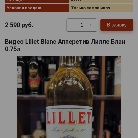
Условия продаж
Только самовывоз
2 590
руб.
В заявку
-
+
Видео Lillet Blanc Апперетив Лилле Блан
0.75л