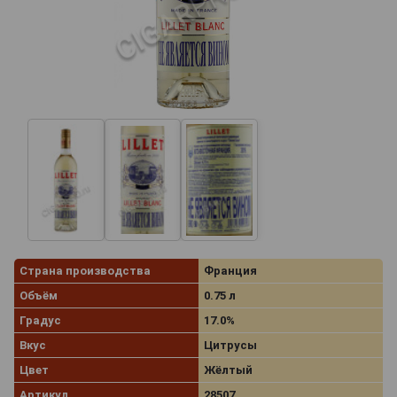
Страна производства
Франция
Объём
0.75 л
Градус
17.0%
Вкус
Цитрусы
Цвет
Жёлтый
Артикул
28507