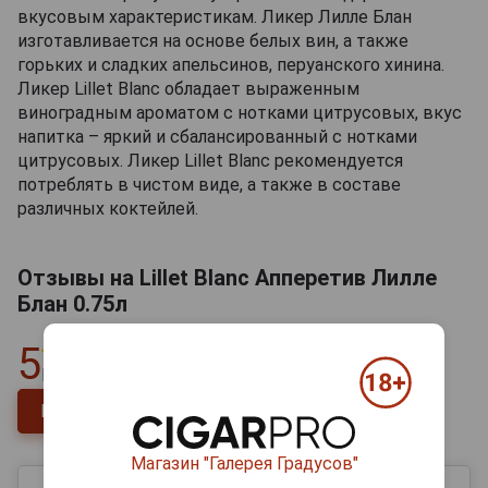
вкусовым характеристикам. Ликер Лилле Блан
изготавливается на основе белых вин, а также
горьких и сладких апельсинов, перуанского хинина.
Ликер Lillet Blanc обладает выраженным
виноградным ароматом с нотками цитрусовых, вкус
напитка – яркий и сбалансированный с нотками
цитрусовых. Ликер Lillet Blanc рекомендуется
потреблять в чистом виде, а также в составе
различных коктейлей.
Отзывы на Lillet Blanc Апперетив Лилле
Блан 0.75л
5
Всего
1
отзыв
Напишите отзыв
Магазин "Галерея Градусов"