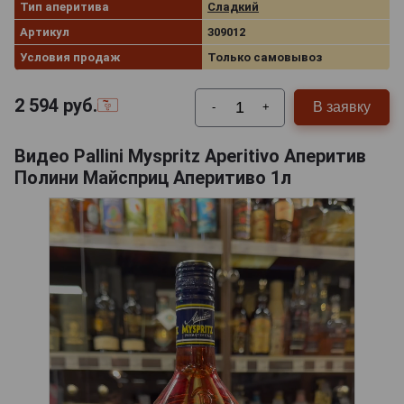
Тип аперитива
Сладкий
Артикул
309012
Условия продаж
Только самовывоз
2 594
руб.
В заявку
-
+
Видео Pallini Myspritz Aperitivo Аперитив
Полини Майсприц Аперитиво 1л