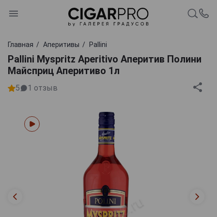
Главная
Аперитивы
Pallini
Pallini Myspritz Aperitivo Аперитив Полини
Майсприц Аперитиво 1л
5
1
отзыв