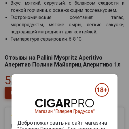
Вкус: мягкий, округлый, с балансом сладости и
тонкой горчинки, с освежающим послевкусием.
Гастрономические сочетания: тапас,
морепродукты, мягкие сыры, лёгкие закуски,
подходящий ингредиент для коктейлей.
Температура сервировки: 6-8 °C
Отзывы на Pallini Myspritz Aperitivo
Аперитив Полини Майсприц Аперитиво 1л
5
Всего
1
отзыв
Напишите отзыв
Магазин "Галерея Градусов"
21 июля 2025
Добро пожаловать на сайт магазина
Илона
“Галерея Градусов”. Для доступа на