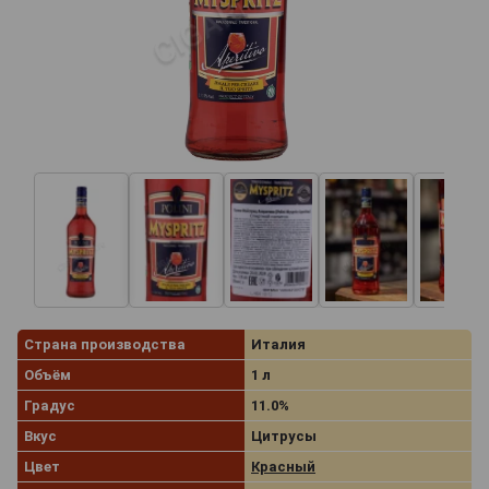
Страна производства
Италия
Объём
1 л
Градус
11.0%
Вкус
Цитрусы
Цвет
Красный