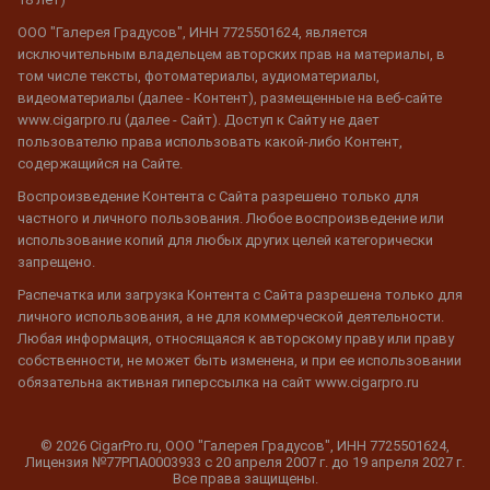
ООО "Галерея Градусов", ИНН 7725501624, является
исключительным владельцем авторских прав на материалы, в
том числе тексты, фотоматериалы, аудиоматериалы,
видеоматериалы (далее - Контент), размещенные на веб-сайте
www.cigarpro.ru (далее - Сайт). Доступ к Сайту не дает
пользователю права использовать какой-либо Контент,
содержащийся на Сайте.
Воспроизведение Контента с Сайта разрешено только для
частного и личного пользования. Любое воспроизведение или
использование копий для любых других целей категорически
запрещено.
Распечатка или загрузка Контента с Сайта разрешена только для
личного использования, а не для коммерческой деятельности.
Любая информация, относящаяся к авторскому праву или праву
собственности, не может быть изменена, и при ее использовании
обязательна активная гиперссылка на сайт www.cigarpro.ru
© 2026 CigarPro.ru, ООО "Галерея Градусов", ИНН 7725501624,
Лицензия №77РПА0003933 c 20 апреля 2007 г. до 19 апреля 2027 г.
Все права защищены.