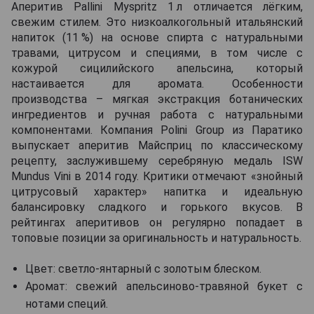
Аперитив Pallini Myspritz 1 л отличается лёгким,
свежим стилем. Это низкоалкогольный итальянский
напиток (11 %) на основе спирта с натуральными
травами, цитрусом и специями, в том числе с
кожурой сицилийского апельсина, который
настаивается для аромата. Особенности
производства – мягкая экстракция ботанических
ингредиентов и ручная работа с натуральными
компонентами. Компания Polini Group из Паратико
выпускает аперитив Майсприц по классическому
рецепту, заслужившему серебряную медаль ISW
Mundus Vini в 2014 году. Критики отмечают «знойный
цитрусовый характер» напитка и идеальную
балансировку сладкого и горького вкусов. В
рейтингах аперитивов он регулярно попадает в
топовые позиции за оригинальность и натуральность.
Цвет: светло-янтарный с золотым блеском.
Аромат: свежий апельсиново-травяной букет с
нотами специй.