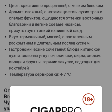
Цвет: кристально прозрачный, с мягким блеском.
Аромат: сложный, с нотами цветов, сухих трав и
спелых фруктов, ощущаются оттенки восточных
благовоний и лёгкие соевые нюансы,
присутствует тонкий ванильный след.
Вкус: гармоничный, мягкий, с постепенным
раскрытием и длительным послевкусием.
Гастрономические сочетания: блюда китайской
кухни, включая утку по-пекински, сыры, свежие
овощи и фрукты, горячие закуски, подходит для
коктейлей.
Температура сервировки: 4-7 °C.
Отзывы на Kweichow Moutai Chun Green
Breeze Водка Байцзю Куайчжоу Маотай
Чунь Зеленый Бриз 0.5л в подарочной
упаковке