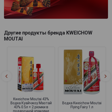
Другие продукты бренда KWEICHOW
MOUTAI
Kweichow Moutai 43%
Водка Куайчжоу Маотай
Водка Kweichow Moutai
43% 0.5л + 2 рюмки в
Flying Fairy 1 л
подарочной упаковке