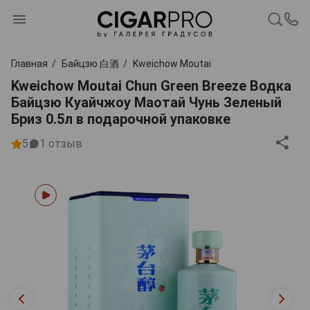
Главная
Байцзю 白酒
Kweichow Moutai
Kweichow Moutai Chun Green Breeze Водка
Байцзю Куайчжоу Маотай Чунь Зеленый
Бриз 0.5л в подарочной упаковке
5
1
отзыв