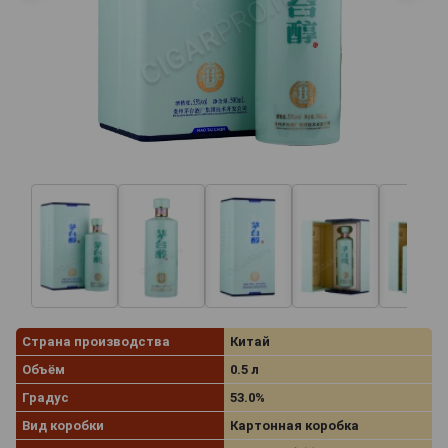
Страна производства
Китай
Объём
0.5 л
Градус
53.0%
Вид коробки
Картонная коробка