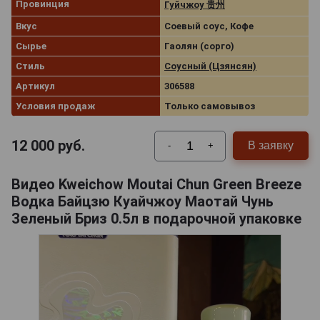
Провинция
Гуйчжоу 贵州
Вкус
Соевый соус, Кофе
Сырье
Гаолян (сорго)
Стиль
Соусный (Цзянсян)
Артикул
306588
Условия продаж
Только самовывоз
12 000
руб.
В заявку
-
+
Видео Kweichow Moutai Chun Green Breeze
Водка Байцзю Куайчжоу Маотай Чунь
Зеленый Бриз 0.5л в подарочной упаковке