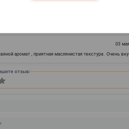
 0.375л в подарочной упаковке
На
в
03 ма
яной аромат , приятная маслянистая текстура . Очень вк
ишите отзыв: