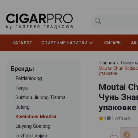
КАТАЛОГ
СПИРТНЫЕ НАПИТКИ
СИГАРЫ
АК
Главная
Спиртны
Бренды
Moutai Chun Zodia
упаковке
Feitianloong
Moutai C
Fenjiu
Чунь Зна
Guizhou Jiulong Tianma
упаковке
Julang
Kweichow Moutai
4
1
отзыв
Liuyang Goalong
Luzhou Laojiao