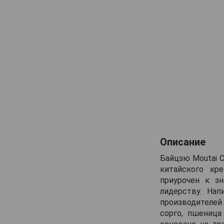
Описание
Байцзю Moutai C
китайского кр
приурочен к зн
лидерству. Нап
производителей
сорго, пшеница