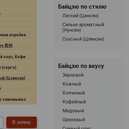
Байцзю по стилю
л
Легкий (Цинсян)
Сильно ароматный
(Нунсян)
нная коробка
Соусный (Цзянсян)
оу 贵州
й соус, Кофе
Байцзю по вкусу
 (сорго)
Зерновой
ый (Цзянсян)
Кожный
0
Копченый
о самовывоз
Кофейный
Медовый
Ореховый
В заявку
Соевый соус