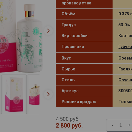
производства
Объём
0.375 
Градус
53.0%
Вид коробки
Карто
Провинция
Гуйчж
Вкус
Соевы
Сырье
Гаолян
Стиль
Соусн
Артикул
30050
Условия продаж
Тольк
4 500 руб.
2 800 руб.
-
+