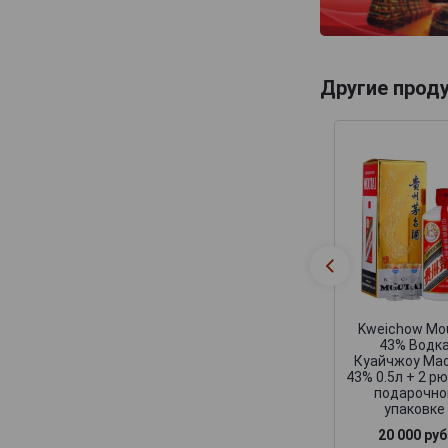
Другие прод
Kweichow Mo
43% Водк
Куайчжоу Ма
43% 0.5л + 2 р
подарочно
упаковке
20 000 руб