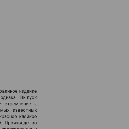
рованное издание
одиака. Выпуск
 и стремление к
самых известных
красное клейкое
й. Производство