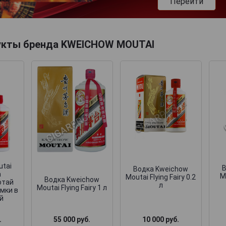
Перейти
укты бренда KWEICHOW MOUTAI
utai
Водка Kweichow
а
M
Moutai Flying Fairy 0.2
Водка Kweichow
отай
л
Moutai Flying Fairy 1 л
юмки в
й
55 000 руб.
.
10 000 руб.