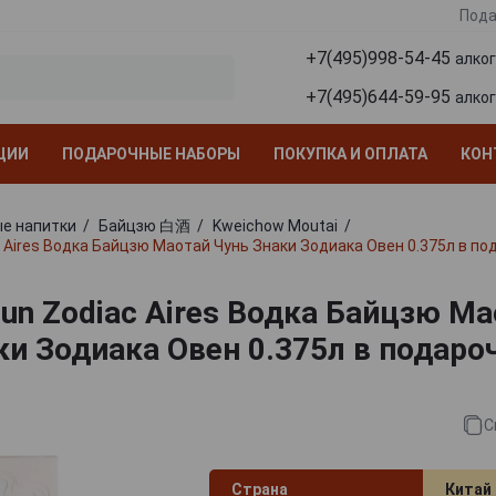
Пода
+7(495)998-54-45
алко
+7(495)644-59-95
алко
ЦИИ
ПОДАРОЧНЫЕ НАБОРЫ
ПОКУПКА И ОПЛАТА
КОН
е напитки
Байцзю 白酒
Kweichow Moutai
c Aires Водка Байцзю Маотай Чунь Знаки Зодиака Овен 0.375л в п
hun Zodiac Aires Водка Байцзю М
ки Зодиака Овен 0.375л в подаро
С
Страна
Китай