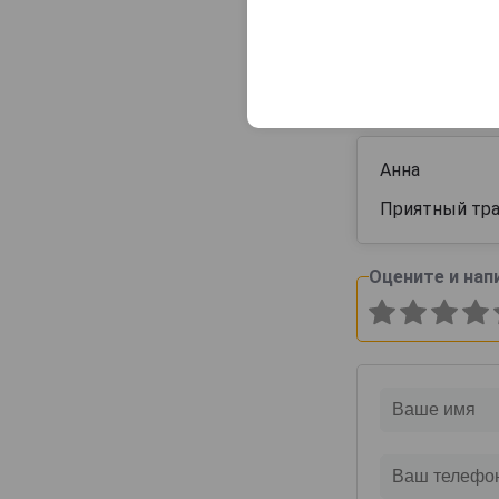
Зодиака Овен
4
Всего
1
отзы
Анна
Приятный трав
Оцените и нап