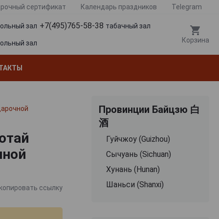
рочный сертификат
Календарь праздников
Telegram
+7(495)765-58-38
гольный зал
табачный зал
Корзина
гольный зал
ТАКТЫ
Провинции Байцзю 白
одарочной
酒
аотай
Гуйчжоу (Guizhou)
чной
Сычуань (Sichuan)
Хунань (Hunan)
Шаньси (Shanxi)
копировать ссылку