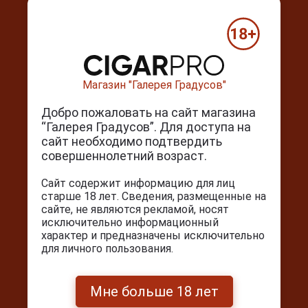
Ежедневно с 10:00 до 22:00
+7(495) 644-59-95
info@cigarpro.ru
Магазин "Галерея Градусов"
Покупателям
Добро пожаловать на сайт магазина
Контакты
“Галерея Градусов”. Для доступа на
Покупка и оплата
сайт необходимо подтвердить
совершеннолетний возраст.
Блог
Подарочный сертификат
Сайт содержит информацию для лиц
старше 18 лет. Сведения, размещенные на
Проверка сертификата
сайте, не являются рекламой, носят
Календарь праздников
исключительно информационный
характер и предназначены исключительно
для личного пользования.
Мы в соц. сетях
Мне больше 18 лет