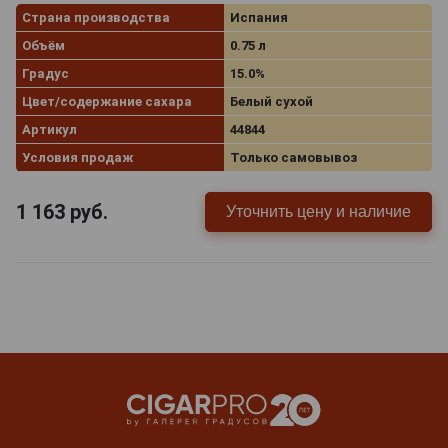
Страна производства
Испания
Объём
0.75 л
Градус
15.0%
Цвет/содержание сахара
Белый сухой
Артикул
44844
Условия продаж
Только самовывоз
1 163
руб.
Уточнить цену и наличие