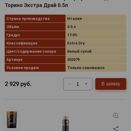
Торино Экстра Драй 0.5л
Страна производства
Италия
Объём
0.5 л
Градус
17.0%
Классификация
Extra Dry
Цвет/содержание сахара
Белый сухой
Артикул
302079
Условия продаж
Только самовывоз
2 929
руб.
В заявку
-
+