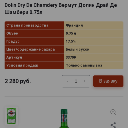
Dolin Dry De Chamdery Вермут Долин Драй Де
Шамбери 0.75л
Страна производства
Франция
Объём
0.75 л
Градус
17.5%
Цвет/содержание сахара
Белый сухой
Артикул
33709
Условия продаж
Только самовывоз
2 280
руб.
В заявку
-
+