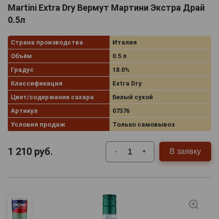
Martini Extra Dry Вермут Мартини Экстра Драй
0.5л
Страна производства
Италия
Объём
0.5 л
Градус
18.0%
Классификация
Extra Dry
Цвет/содержание сахара
Белый сухой
Артикул
07376
Условия продаж
Только самовывоз
1 210
руб.
В заявку
-
+