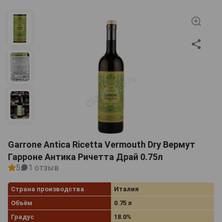
цедры выгодно подчеркивают смолистые мотивы и
бальзамические полутона. Вермуты белые сухие
предложены в каталогах всех мировых компаний.
Согласно классической рецептуре, напиток готовится
из вина на основе белых сортов винограда и
ароматизируется смесью настоев душистых трав,
кореньев и специй.
Garrone Antica Ricetta Vermouth Dry Вермут
Гарроне Антика Ричетта Драй 0.75л
5
1 отзыв
Страна производства
Италия
Объём
0.75 л
Градус
18.0%