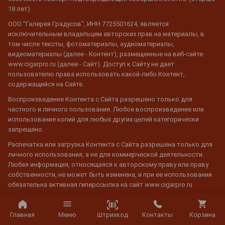
18 лет)
ООО "Галерея Градусов", ИНН 7725501624, является
исключительным владельцем авторских прав на материалы, в
том числе тексты, фотоматериалы, аудиоматериалы,
видеоматериалы (далее - Контент), размещенные на веб-сайте
www.cigarpro.ru (далее - Сайт). Доступ к Сайту не дает
пользователю права использовать какой-либо Контент,
содержащийся на Сайте.
Воспроизведение Контента с Сайта разрешено только для
частного и личного пользования. Любое воспроизведение или
использование копий для любых других целей категорически
запрещено.
Распечатка или загрузка Контента с Сайта разрешена только для
личного использования, а не для коммерческой деятельности.
Любая информация, относящаяся к авторскому праву или праву
собственности, не может быть изменена, и при ее использовании
обязательна активная гиперссылка на сайт www.cigarpro.ru
© 2026 CigarPro.ru, ООО "Галерея Градусов", ИНН 7725501624,
Штрихкод
Главная
Меню
Контакты
Корзина
Лицензия №77РПА0003933 c 20 апреля 2007 г. до 19 апреля 2027 г.