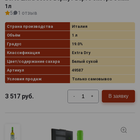
1л
5
1 отзыв
Страна производства
Италия
Объём
1 л
Градус
19.0%
Классификация
Extra Dry
Цвет/содержание сахара
Белый сухой
Артикул
49587
Условия продаж
Только самовывоз
3 517
руб.
В заявку
-
+