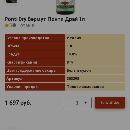
Ponti Dry Вермут Понти Драй 1л
5
1 отзыв
Страна производства
Италия
Объём
1 л
Градус
14.8%
Классификация
Dry
Цвет/содержание сахара
Белый сухой
Артикул
303298
Условия продаж
Только самовывоз
1 697
руб.
В заявку
-
+