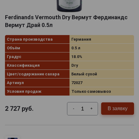
Ferdinands Vermouth Dry Вермут Фердинандс
Вермут Драй 0.5л
Страна производства
Германия
Объём
0.5 л
Градус
18.0%
Классификация
Dry
Цвет/содержание сахара
Белый сухой
Артикул
72027
Условия продаж
Только самовывоз
2 727
руб.
В заявку
-
+