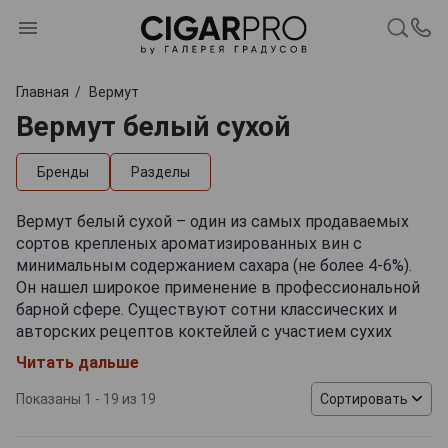
Главная
Вермут
Вермут белый сухой
Бренды
Разделы
Вермут белый сухой – один из самых продаваемых
сортов крепленых ароматизированных вин с
минимальным содержанием сахара (не более 4-6%).
Он нашел широкое применение в профессиональной
барной сфере. Существуют сотни классических и
авторских рецептов коктейлей с участием сухих
белых вермутов. Популярной коктейльной базой
Читать дальше
напиток делает самодостаточный вкусоаромат, в
котором прослеживаются разноплановые оттенки.
Показаны 1 - 19 из 19
Сортировать
Ноты горькой полыни соседствуют с цветочными
аккордами, а кисло-сладкие отголоски засахаренной