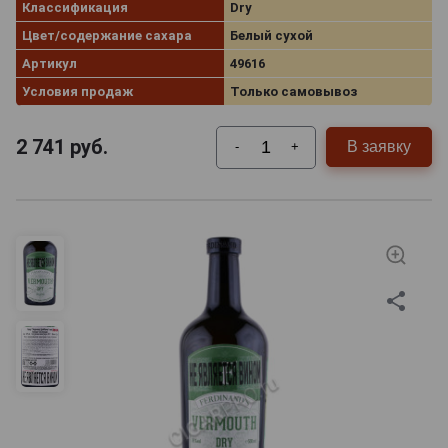
Классификация
Dry
Цвет/содержание сахара
Белый сухой
Артикул
49616
Условия продаж
Только самовывоз
2 741
руб.
В заявку
-
+