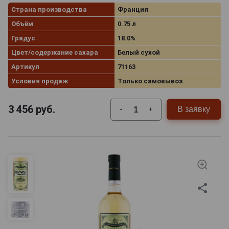
Страна производства
Франция
Объём
0.75 л
Градус
18.0%
Цвет/содержание сахара
Белый сухой
Артикул
71163
Условия продаж
Только самовывоз
3 456
руб.
В заявку
-
+