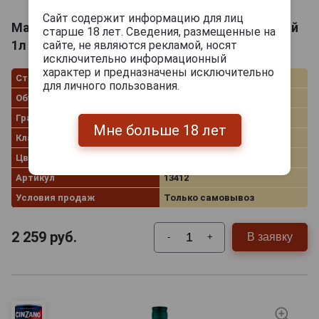
Сайт содержит информацию для лиц
Martini Extra Dry Вермут Мартини Экстра Драй
старше 18 лет. Сведения, размещенные на
1л
сайте, не являются рекламой, носят
исключительно информационный
характер и предназначены исключительно
Страна производства
Италия
для личного пользования.
Объём
1 л
Градус
18.0%
Мне больше 18 лет
Классификация
Extra Dry
Цвет/содержание сахара
Белый сухой
Артикул
13412
Условия продаж
Только самовывоз
2 259
руб.
В заявку
-
+