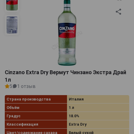
Cinzano Extra Dry Вермут Чинзано Экстра Драй
1л
5
1 отзыв
Страна производства
Италия
Объём
1 л
Градус
18.0%
Классификация
Extra Dry
Цвет/содержание сахара
Белый сухой