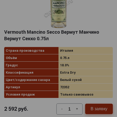
Vermouth Mancino Secco Вермут Манчино
Вермут Секко 0.75л
Страна производства
Италия
Объём
0.75 л
Градус
18.0%
Классификация
Extra Dry
Цвет/содержание сахара
Белый сухой
Артикул
72352
Условия продаж
Только самовывоз
2 592
руб.
В заявку
-
+