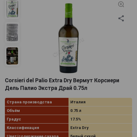
Corsieri del Palio Extra Dry Вермут Корсиери
Дель Палио Экстра Драй 0.75л
Страна производства
Италия
Объём
0.75 л
Градус
17.5%
Классификация
Extra Dry
Цвет/содержание сахара
Белый сухой