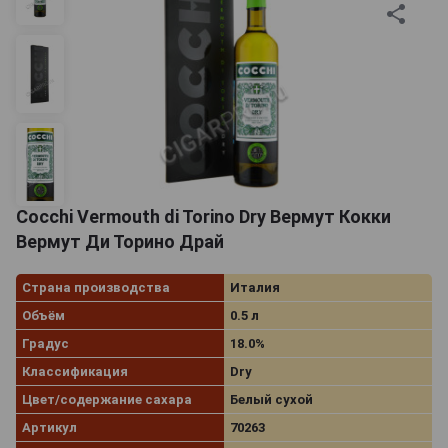
Cocchi Vermouth di Torino Dry Вермут Кокки
Вермут Ди Торино Драй
Страна производства
Италия
Объём
0.5 л
Градус
18.0%
Классификация
Dry
Цвет/содержание сахара
Белый сухой
Артикул
70263