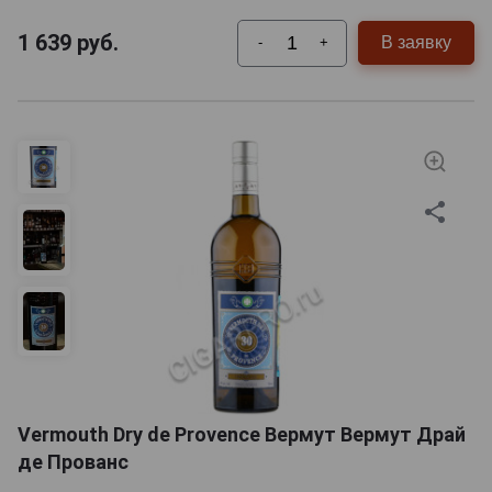
1 639
руб.
В заявку
-
+
Vermouth Dry de Provence Вермут Вермут Драй
де Прованс