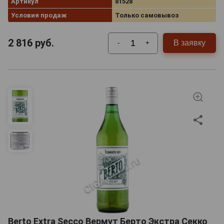
Артикул
81528
Условия продаж
Только самовывоз
2 816
руб.
В заявку
-
+
Berto Extra Secco Вермут Берто Экстра Секко