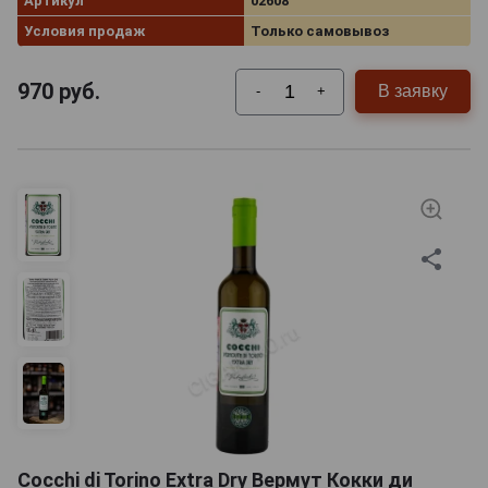
Артикул
02608
Условия продаж
Только самовывоз
970
руб.
В заявку
-
+
Cocchi di Torino Extra Dry Вермут Кокки ди