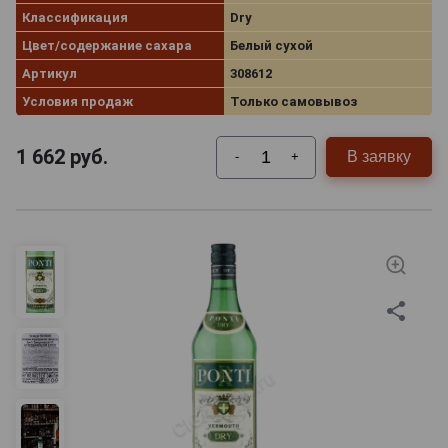
Классификация
Dry
Цвет/содержание сахара
Белый сухой
Артикул
308612
Условия продаж
Только самовывоз
1 662
руб.
В заявку
-
+