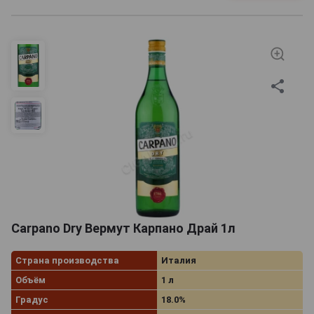
Carpano Dry Вермут Карпано Драй 1л
Страна производства
Италия
Объём
1 л
Градус
18.0%