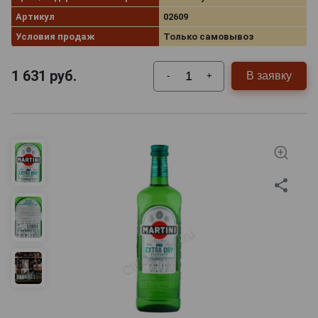
Артикул
02609
Условия продаж
Только самовывоз
1 631
руб.
В заявку
-
+