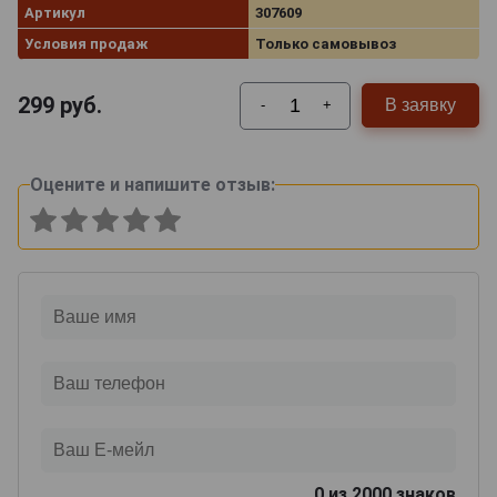
Артикул
307609
Условия продаж
Только самовывоз
299
руб.
В заявку
-
+
Оцените и напишите отзыв:
0
из 2000 знаков