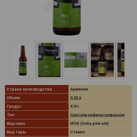
Страна производства
Армения
Объём
0.33 л
Градус
8.5%
Тип
Светлое нефильтрованное
Вид пива
ИПА (India pale ale)
Вид тары
Стекло