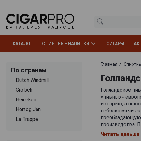
КАТАЛОГ
СПИРТНЫЕ НАПИТКИ
СИГАРЫ
АК
Главная
Спиртны
По странам
Голландс
Dutch Windmill
Grolsch
Голландское пив
«пивных» европе
Heineken
историю, а неко
Hertog Jan
небольшая числ
преобладающую 
La Trappe
производства. 
количеством раз
Читать дальше
уровня. У част