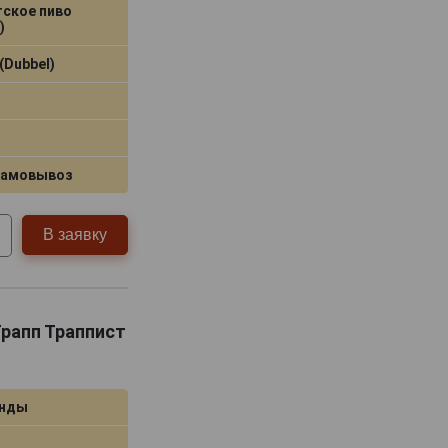
тское пиво
)
(Dubbel)
самовывоз
В заявку
 Трапп Траппист
анды