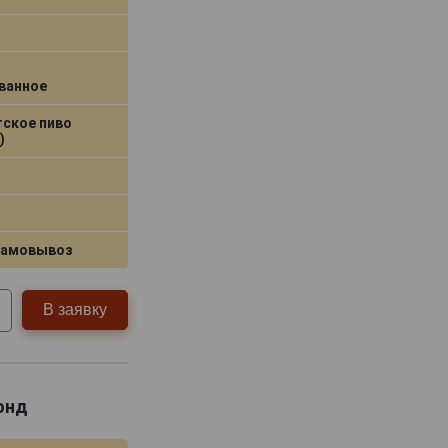
ванное
тское пиво
)
самовывоз
В заявку
онд