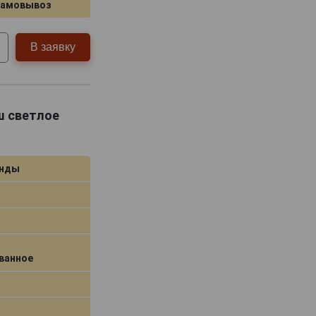
самовывоз
В заявку
ш светлое
анды
ванное