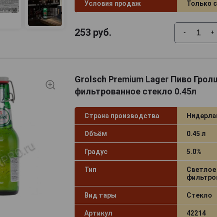
Условия продаж
Только 
253
руб.
-
+
Grolsch Premium Lager Пиво Грол
фильтрованное стекло 0.45л
Страна производства
Нидерл
Объём
0.45 л
Градус
5.0%
Тип
Светлое
фильтро
Вид тары
Стекло
Артикул
42214