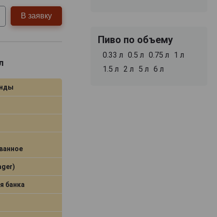
пивать свой
В заявку
Пиво по объему
0.33 л
0.5 л
0.75 л
1 л
л
1.5 л
2 л
5 л
6 л
анды
ванное
ager)
я банка