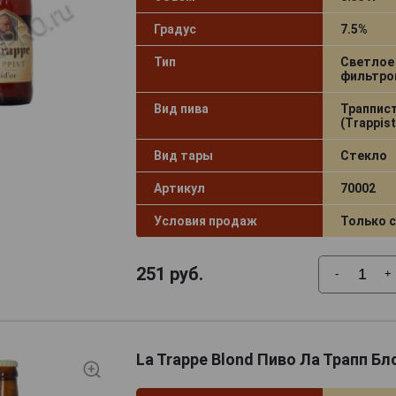
Градус
7.5%
Тип
Светлое
фильтро
Вид пива
Траппис
(Trappist
Вид тары
Стекло
Артикул
70002
Условия продаж
Только 
251
руб.
-
+
La Trappe Blond Пиво Ла Трапп Бл