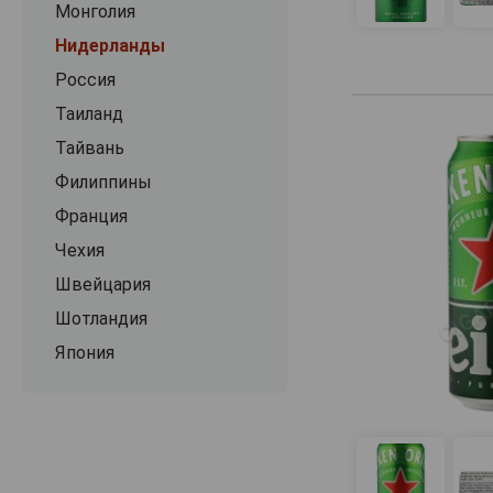
Пиво без пены 
Монголия
бокал до того, к
Нидерланды
Россия
Таиланд
Тайвань
Филиппины
Франция
Чехия
Швейцария
Шотландия
Япония