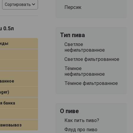
 новыми
Сортировать
Персик
 традиции и
ш 0.5л
м разнообразии
Тип пива
нные боки,
Интересной
анды
Светлое
является
нефильтрованное
агают темные
Светлое фильтрованное
собое темное
Тёмное
нефильтрованное
барах с
ванное
Тёмное фильтрованное
год – по этому
ager)
ландии и ряду
рые сезонные
я банка
скрывается их
О пиве
стные знатоки
иво в бокале
Как пить пиво?
самовывоз
ет его аромат.
Флуд про пиво