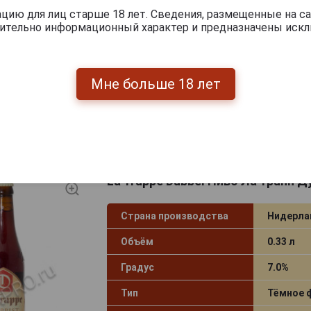
ию для лиц старше 18 лет. Сведения, размещенные на са
Вид тары
Стекло
чительно информационный характер и предназначены искл
Артикул
70003
Условия продаж
Только 
Мне больше 18 лет
209
руб.
-
+
La Trappe Dubbel Пиво Ла Трапп 
Страна производства
Нидерл
Объём
0.33 л
Градус
7.0%
Тип
Тёмное 