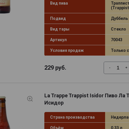
Вид пива
Траппис
(Trappist
Подвид
Дуббель 
Вид тары
Стекло
Артикул
70043
Условия продаж
Только 
229
руб.
-
+
La Trappe Trappist Isidor Пиво Ла
Исидор
Страна производства
Нидерл
Объём
0.33 л