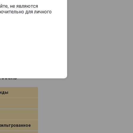
йте, не являются
ючительно для личного
самовывоз
В заявку
Дуббель
анды
фильтрованное