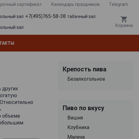
рочный сертификат
Календарь праздников
Telegram
+7(495)765-58-38
гольный зал
табачный зал
Корзина
гольный зал
ТАКТЫ
Крепость пива
Безалкогольное
 других
богатую
 Относительно
Пиво по вкусу
ь
о объема
Вишня
небольшим
Клубника
орация мирового
ленным гигантом
Малина