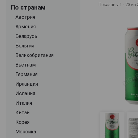
по объему произ
Показаны 1 - 23 из 
По странам
авторскими сор
Австрия
В истории пива 
Армения
рецептуры, что 
Беларусь
занимают аббатс
ферментированны
Бельгия
особенностью н
Великобритания
приготовление с
крепкие напитки
Вьетнам
пиво со сладков
Германия
Ирландия
Голландцы пьют 
друзьями. Объем
Испания
показателю стра
Италия
других государ
сорта пьют нагр
Китай
вкус. В качеств
Корея
определяют каче
Мексика
образует густую