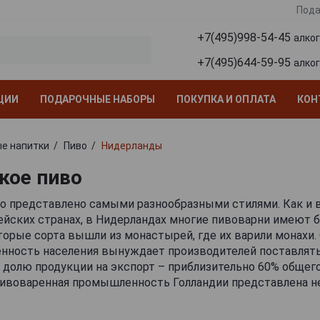
Пода
+7(495)998-54-45
алко
+7(495)644-59-95
алко
ЦИИ
ПОДАРОЧНЫЕ НАБОРЫ
ПОКУПКА И ОПЛАТА
КОН
е напитки
Пиво
Нидерланды
кое пиво
о представлено самыми разнообразными стилями. Как и в
йских странах, в Нидерландах многие пивоварни имеют 
торые сорта вышли из монастырей, где их варили монахи.
енность населения вынуждает производителей поставлят
долю продукции на экспорт – приблизительно 60% общег
Пивоваренная промышленность Голландии представлена 
ных по масштабу компаний, в числе которых есть и корп
ных пивоваров нет возможности конкурировать с промыш