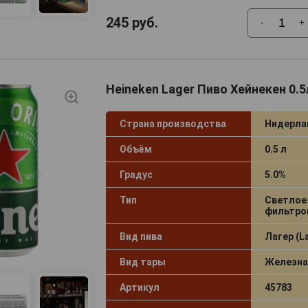
голландцы считают «мертвым», поэтому предпочитают вы
ак она пропадет.
245
руб.
-
+
Heineken Lager Пиво Хейнекен 0.5
Страна производства
Нидерл
Объём
0.5 л
Градус
5.0%
Тип
Светлое
фильтро
Вид пива
Лагер (L
Вид тары
Железна
Артикул
45783