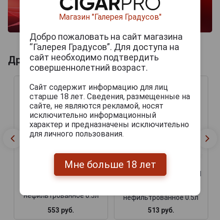
Магазин "Галерея Градусов"
Добро пожаловать на сайт магазина
“Галерея Градусов”. Для доступа на
сайт необходимо подтвердить
Другие продукты бренда HERTOG JAN
совершеннолетний возраст.
Сайт содержит информацию для лиц
старше 18 лет. Сведения, размещенные на
сайте, не являются рекламой, носят
исключительно информационный
характер и предназначены исключительно
для личного пользования.
Мне больше 18 лет
Hertog Jan Grand
Hertog Jan Arcener Tripel
Prestige Пиво Герцог Ян
Пиво Герцог Ян Трипель
Гран Престиж тёмное
светлое
нефильтрованное 0.5л
нефильтрованное 0.5л
553 руб.
513 руб.