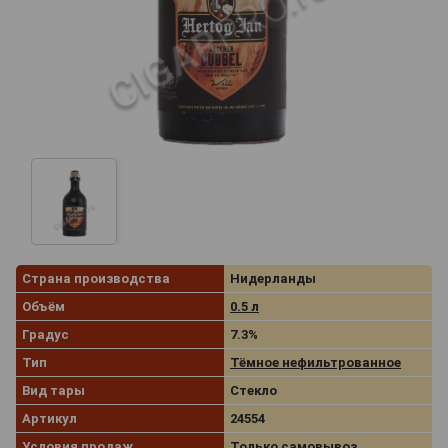
Страна производства
Нидерланды
Объём
0.5 л
Градус
7.3%
Тип
Тёмное нефильтрованное
Вид тары
Стекло
Артикул
24554
Условия продаж
Только самовывоз