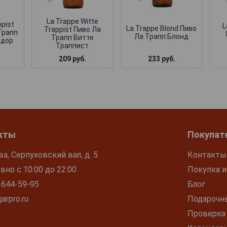
La Trappe Witte
ppist
L
La Trappe Blond Пиво
Trappist Пиво Ла
 Трапп
Ла Трапп Блонд
Трапп Витте
идор
Траппист
233 руб.
209 руб.
кты
Покупат
ва, Серпуховский вал, д. 5
Контакты
но с 10:00 до 22:00
Покупка и
 644-59-95
Блог
arpro.ru
Подарочн
Проверка