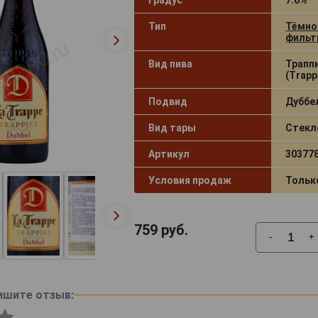
Тип
Тёмно
фильт
Вид пива
Трапп
(Trapp
Подвид
Дуббел
Вид тары
Стекл
Артикул
30377
Условия продаж
Тольк
759
руб.
-
+
ишите отзыв: