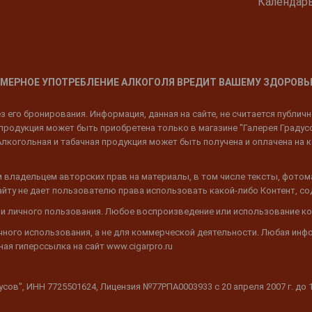
Календар
МЕРНОЕ УПОТРЕБЛЕНИЕ АЛКОГОЛЯ ВРЕДИТ ВАШЕМУ ЗДОРОВЬ
 его бронирования. Информация, данная на сайте, не считается публич
родукция может быть приобретена только в магазине "Галерея Градусов"
Алкогольная и табачная продукция может быть получена и оплачена на к
 владельцем авторских прав на материалы, в том числе тексты, фотом
 Сайту не дает пользователю права использовать какой-либо Контент, с
 и личного пользования. Любое воспроизведение или использование ко
ичного использования, а не для коммерческой деятельности. Любая инф
ая гиперссылка на сайт www.cigarpro.ru
дусов", ИНН 7725501624, Лицензия №77РПА0003933 c 20 апреля 2007 г. до 