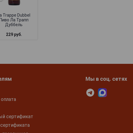
a Trappe Dubbel
Пиво Ла Трапп
Дуббель
229 руб.
277 руб.
298 руб.
елям
Мы в соц. сетях
 оплата
ый сертификат
 сертификата