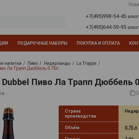
Пода
+7(495)998-54-45
алко
+7(495)644-59-95
алко
ЦИИ
ПОДАРОЧНЫЕ НАБОРЫ
ПОКУПКА И ОПЛАТА
КОН
е напитки
Пиво
Нидерланды
La Trappe
Пиво Ла Трапп Дюббель 0.75л
e Dubbel Пиво Ла Трапп Дюббель 
ыв
С
Страна
Нидер
производства
Объём
0.75 л
Градус
7.0%