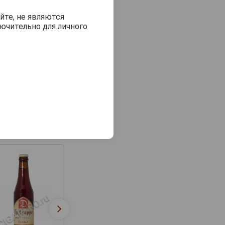
йте, не являются
ючительно для личного
La Trappe Blond Пиво
La Trappe Isid o
Ла Трапп Блонд
Trappist Пиво Л
0.33л
Трапп Исидор 0.