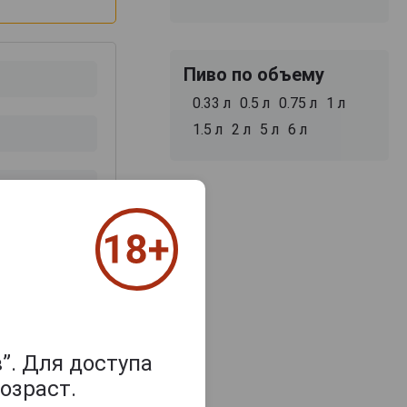
Пиво по объему
0.33 л
0.5 л
0.75 л
1 л
1.5 л
2 л
5 л
6 л
з 2000 знаков
”. Для доступа
озраст.