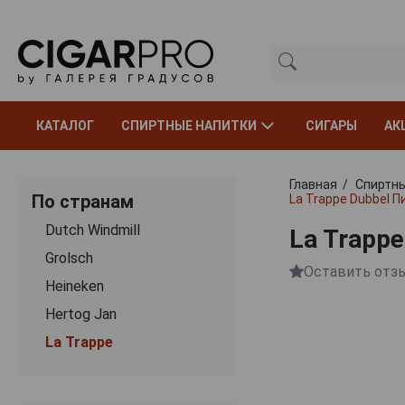
КАТАЛОГ
СПИРТНЫЕ НАПИТКИ
СИГАРЫ
АК
Главная
Спиртны
По странам
La Trappe Dubbel 
Dutch Windmill
La Trapp
Grolsch
Оставить отз
Heineken
Hertog Jan
La Trappe