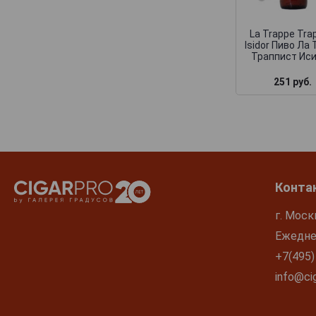
La Trappe Tra
Isidor Пиво Ла
Траппист Ис
251 руб.
Конта
г. Моск
Ежеднев
+7(495)
info@cig