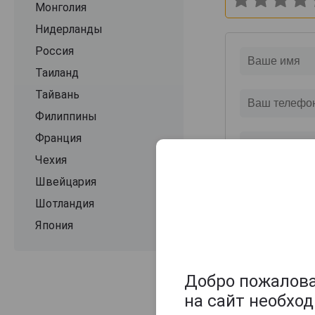
Монголия
Нидерланды
Россия
Таиланд
Тайвань
Филиппины
Франция
Чехия
Швейцария
Шотландия
Япония
Добро пожаловат
на сайт необхо