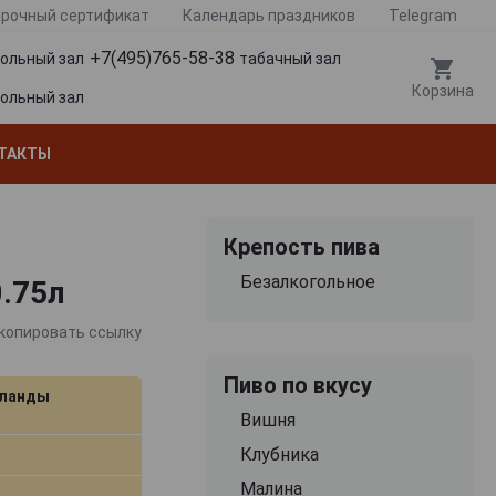
рочный сертификат
Календарь праздников
Telegram
+7(495)765-58-38
гольный зал
табачный зал
Корзина
гольный зал
ТАКТЫ
Крепость пива
Безалкогольное
0.75л
копировать ссылку
Пиво по вкусу
ланды
Вишня
Клубника
Малина