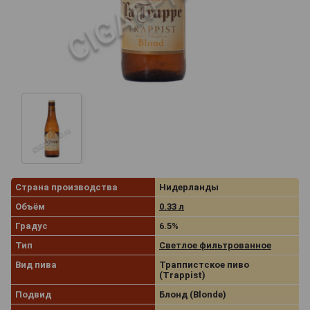
Страна производства
Нидерланды
Объём
0.33 л
Градус
6.5%
Тип
Светлое фильтрованное
Вид пива
Траппистское пиво
(Trappist)
Подвид
Блонд (Blonde)