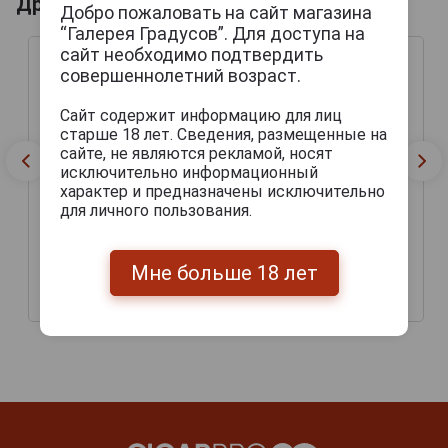
Другие продукты бренда LA TRAPPE
Добро пожаловать на сайт магазина
“Галерея Градусов”. Для доступа на
сайт необходимо подтвердить
совершеннолетний возраст.
Сайт содержит информацию для лиц
старше 18 лет. Сведения, размещенные на
сайте, не являются рекламой, носят
исключительно информационный
характер и предназначены исключительно
для личного пользования.
La Trappe Trappist Isidor
La Trappe Witte Trappist
Пиво Ла Трапп Траппист
Пиво Ла Трапп Витте
Мне больше 18 лет
Исидор
Траппист
251 руб.
209 руб.