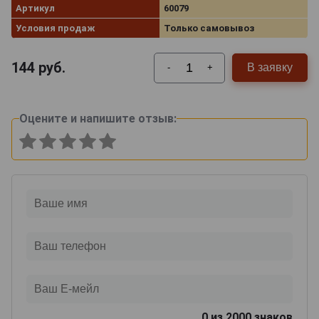
Артикул
60079
Условия продаж
Только самовывоз
144
руб.
В заявку
-
+
Оцените и напишите отзыв:
0
из 2000 знаков