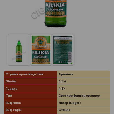
Страна производства
Армения
Объём
0.5 л
Градус
4.8%
Тип
Светлое фильтрованное
Вид пива
Лагер (Lager)
Вид тары
Стекло