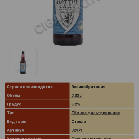
Страна производства
Великобритания
Объём
0.33 л
Градус
5.2%
Тип
Тёмное фильтрованное
Вид тары
Стекло
Артикул
02471
Условия продаж
Только самовывоз