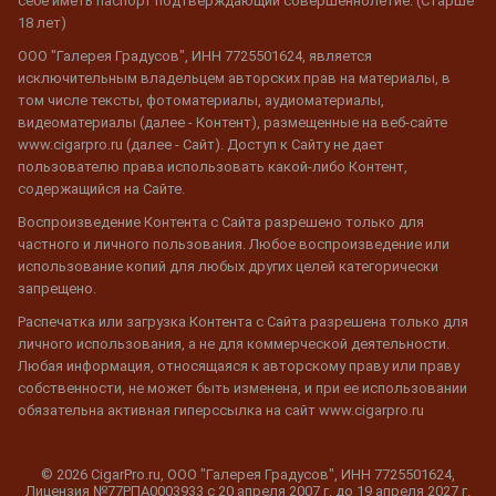
себе иметь паспорт подтверждающий совершеннолетие. (Старше
18 лет)
ООО "Галерея Градусов", ИНН 7725501624, является
исключительным владельцем авторских прав на материалы, в
том числе тексты, фотоматериалы, аудиоматериалы,
видеоматериалы (далее - Контент), размещенные на веб-сайте
www.cigarpro.ru (далее - Сайт). Доступ к Сайту не дает
пользователю права использовать какой-либо Контент,
содержащийся на Сайте.
Воспроизведение Контента с Сайта разрешено только для
частного и личного пользования. Любое воспроизведение или
использование копий для любых других целей категорически
запрещено.
Распечатка или загрузка Контента с Сайта разрешена только для
личного использования, а не для коммерческой деятельности.
Любая информация, относящаяся к авторскому праву или праву
собственности, не может быть изменена, и при ее использовании
обязательна активная гиперссылка на сайт www.cigarpro.ru
© 2026 CigarPro.ru, ООО "Галерея Градусов", ИНН 7725501624,
Лицензия №77РПА0003933 c 20 апреля 2007 г. до 19 апреля 2027 г.