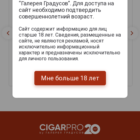
“Галерея Градусов”. Для доступа на
сайт необходимо подтвердить
совершеннолетний возраст.
Сайт содержит информацию для лиц
старше 18 лет. Сведения, размещенные на
сайте, не являются рекламой, носят
исключительно информационный
характер и предназначены исключительно
Belhaven Craft Pilsner
Belhaven Wee Heavy 90
для личного пользования.
пиво Белхевен Крафт
пиво Белхевен Вин Хэви
Пилсенер светлое
90 Шиллингов тёмное
фильтрованное 0.33 л.
фильтрованное 0.33 л.
Мне больше 18 лет
168 руб.
168 руб.