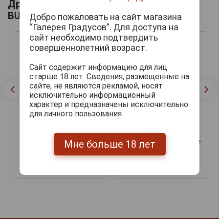
Другие продукты бренда BUDWEISER
BUDVAR
Добро пожаловать на сайт магазина
“Галерея Градусов”. Для доступа на
сайт необходимо подтвердить
совершеннолетний возраст.
Сайт содержит информацию для лиц
старше 18 лет. Сведения, размещенные на
сайте, не являются рекламой, носят
исключительно информационный
характер и предназначены исключительно
для личного пользования.
Budweiser Original Lager
Budweiser Original Lager
Пиво Будвайзер светлое
Мне больше 18 лет
Пиво Будвайзер светлое
фильтрованное стекло
фильтрованное 0.5л
0.5л
233 руб.
276 руб.