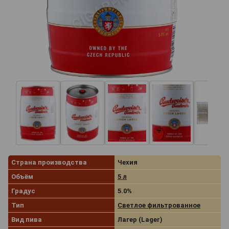
Страна производства
Чехия
Объём
5 л
Градус
5.0%
Тип
Светлое фильтрованное
Вид пива
Лагер (Lager)